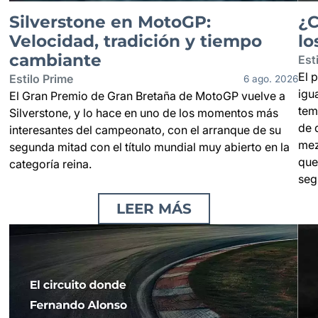
Silverstone en MotoGP:
¿C
Velocidad, tradición y tiempo
lo
cambiante
Est
El 
Estilo Prime
6 ago. 2026
igu
El Gran Premio de Gran Bretaña de MotoGP vuelve a
tem
Silverstone, y lo hace en uno de los momentos más
de 
interesantes del campeonato, con el arranque de su
mez
segunda mitad con el título mundial muy abierto en la
que
categoría reina.
seg
LEER MÁS