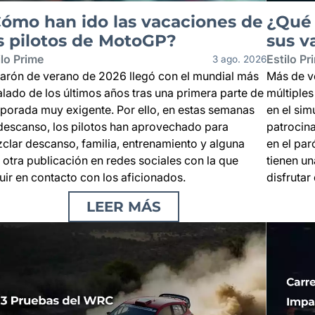
ómo han ido las vacaciones de
¿Qué 
s pilotos de MotoGP?
sus v
ilo Prime
Estilo Pr
3 ago. 2026
parón de verano de 2026 llegó con el mundial más
Más de ve
alado de los últimos años tras una primera parte de
múltiples
porada muy exigente. Por ello, en estas semanas
en el si
descanso, los pilotos han aprovechado para
patrocin
clar descanso, familia, entrenamiento y alguna
en el par
 otra publicación en redes sociales con la que
tienen un
uir en contacto con los aficionados.
disfrutar
LEER MÁS