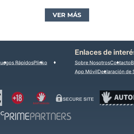
VER MÁS
Enlaces de interé
Juegos Rápidos
Plinko
Sobre Nosotros
Contacto
B
App Móvil
Declaración de 