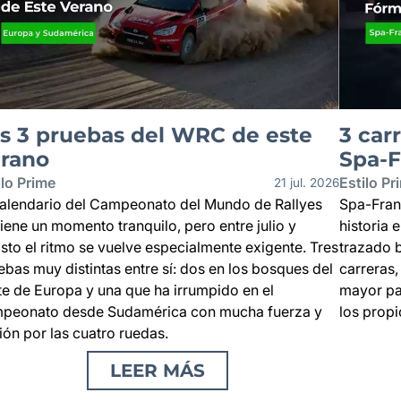
s 3 pruebas del WRC de este
3 car
erano
Spa-
ilo Prime
Estilo Pr
21 jul. 2026
calendario del Campeonato del Mundo de Rallyes
Spa-Fran
tiene un momento tranquilo, pero entre julio y
historia 
sto el ritmo se vuelve especialmente exigente. Tres
trazado 
ebas muy distintas entre sí: dos en los bosques del
carreras,
te de Europa y una que ha irrumpido en el
mayor pa
peonato desde Sudamérica con mucha fuerza y
los propi
ión por las cuatro ruedas.
LEER MÁS