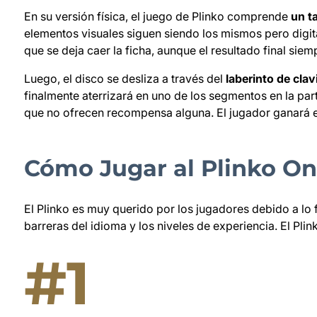
En su versión física, el juego de Plinko comprende
un t
elementos visuales siguen siendo los mismos pero digital
que se deja caer la ficha, aunque el resultado final siem
Luego, el disco se desliza a través del
laberinto de clav
finalmente aterrizará en uno de los segmentos en la par
que no ofrecen recompensa alguna. El jugador ganará 
Cómo Jugar al Plinko On
El Plinko es muy querido por los jugadores debido a lo fá
barreras del idioma y los niveles de experiencia. El Pli
#1