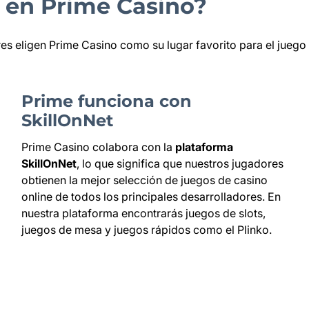
o en Prime Casino?
s eligen Prime Casino como su lugar favorito para el juego 
Prime funciona con
SkillOnNet
Prime Casino colabora con la
plataforma
SkillOnNet
, lo que significa que nuestros jugadores
obtienen la mejor selección de juegos de casino
online de todos los principales desarrolladores. En
nuestra plataforma encontrarás juegos de slots,
juegos de mesa y juegos rápidos como el Plinko.