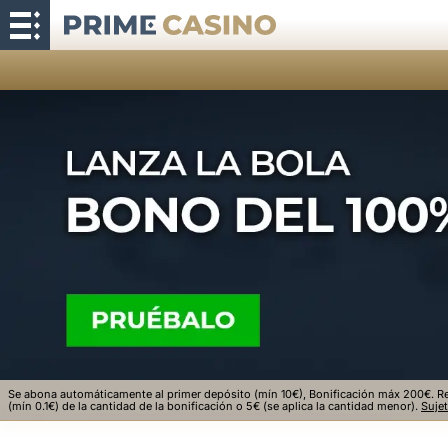
Se abona automáticamente al primer depósito (mín 10€), Bonificación máx 200€. Re
(mín 0.1€) de la cantidad de la bonificación o 5€ (se aplica la cantidad menor).
Sujet