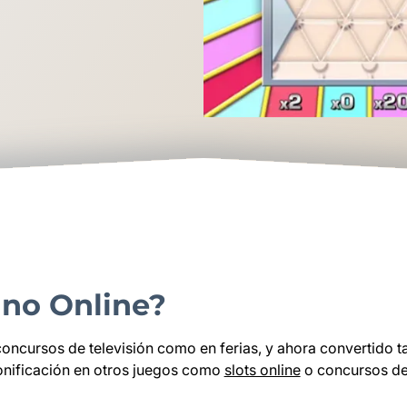
ino Online?
concursos de televisión como en ferias, y ahora convertido t
onificación en otros juegos como
slots online
o concursos de 