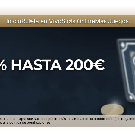
Inicio
Ruleta en Vivo
Slots Online
Más Juegos
quisitos de apuesta: 30x el depósito más la cantidad de la bonificación (las traga
o a la política de bonificaciones.