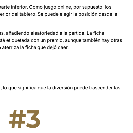
parte inferior. Como juego online, por supuesto, los
rior del tablero. Se puede elegir la posición desde la
s, añadiendo aleatoriedad a la partida. La ficha
 está etiquetada con un premio, aunque también hay otras
 aterriza la ficha que dejó caer.
, lo que significa que la diversión puede trascender las
#3