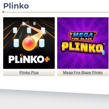
Plinko
Plinko Plus
Mega Fire Blaze Plinko