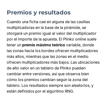
Premios y resultados
Cuando una ficha cae en alguna de las casillas
multiplicadoras en la base de la pirámide, se
otorgará un premio igual al valor del multiplicador
por el importe de la apuesta. El Plinko online suele
tener un
premio máximo teórico
variable, donde
las zonas hacia los bordes ofrecen multiplicadores
más altos, mientras que las zonas en el medio
ofrecen multiplicadores más bajos. Las ubicaciones
de alto valor en un tablero de Plinko pueden
cambiar entre versiones, así que observa bien
cómo los premios cambian según la zona del
tablero. Los resultados siempre son aleatorios, y
están definidos por el algoritmo RNG.