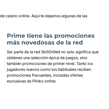
de casino online. Aquí te dejamos algunas de las
Prime tiene las promociones
más novedosas de la red
Ser parte de la red SkillOnNet no solo significa que
obtienes una selección épica de juegos, sino
también promociones de primer nivel. Tanto los
jugadores nuevos como los habituales reciben
promociones frecuentes, incluidas ofertas
exclusivas de Plinko online.