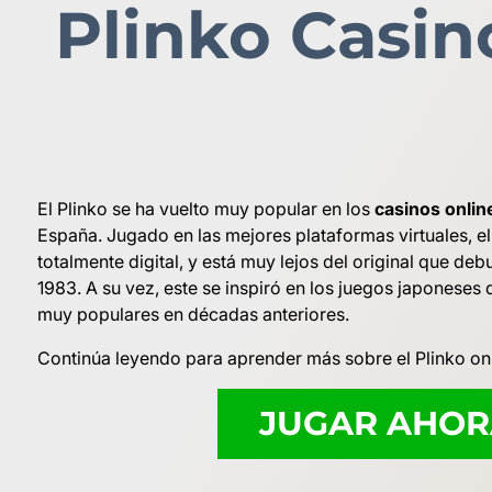
Plinko Casin
El Plinko se ha vuelto muy popular en los
casinos onlin
España. Jugado en las mejores plataformas virtuales, el
totalmente digital, y está muy lejos del original que deb
1983. A su vez, este se inspiró en los juegos japoneses
muy populares en décadas anteriores.
Continúa leyendo para aprender más sobre el Plinko onl
JUGAR AHO