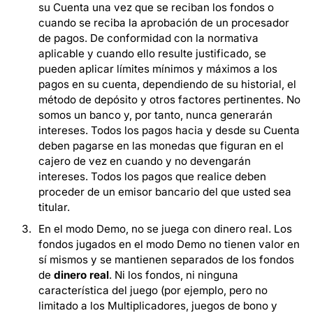
su Cuenta una vez que se reciban los fondos o
cuando se reciba la aprobación de un procesador
de pagos. De conformidad con la normativa
aplicable y cuando ello resulte justificado, se
pueden aplicar límites mínimos y máximos a los
pagos en su cuenta, dependiendo de su historial, el
método de depósito y otros factores pertinentes. No
somos un banco y, por tanto, nunca generarán
intereses. Todos los pagos hacia y desde su Cuenta
deben pagarse en las monedas que figuran en el
cajero de vez en cuando y no devengarán
intereses. Todos los pagos que realice deben
proceder de un emisor bancario del que usted sea
titular.
En el modo Demo, no se juega con dinero real. Los
fondos jugados en el modo Demo no tienen valor en
sí mismos y se mantienen separados de los fondos
de
dinero real
. Ni los fondos, ni ninguna
característica del juego (por ejemplo, pero no
limitado a los Multiplicadores, juegos de bono y