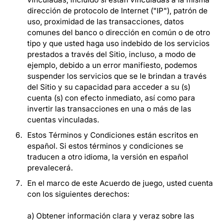
dirección de protocolo de Internet ("IP"), patrón de
uso, proximidad de las transacciones, datos
comunes del banco o dirección en común o de otro
tipo y que usted haga uso indebido de los servicios
prestados a través del Sitio, incluso, a modo de
ejemplo, debido a un error manifiesto, podemos
suspender los servicios que se le brindan a través
del Sitio y su capacidad para acceder a su (s)
cuenta (s) con efecto inmediato, así como para
invertir las transacciones en una o más de las
cuentas vinculadas.
Estos Términos y Condiciones están escritos en
español. Si estos términos y condiciones se
traducen a otro idioma, la versión en español
prevalecerá.
En el marco de este Acuerdo de juego, usted cuenta
con los siguientes derechos:
a) Obtener información clara y veraz sobre las