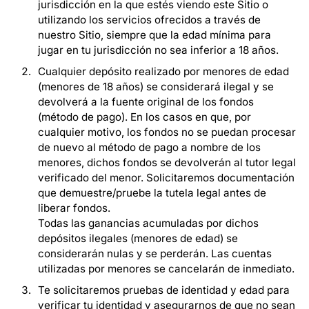
jurisdicción en la que estés viendo este Sitio o
utilizando los servicios ofrecidos a través de
nuestro Sitio, siempre que la edad mínima para
jugar en tu jurisdicción no sea inferior a 18 años.
Cualquier depósito realizado por menores de edad
(menores de 18 años) se considerará ilegal y se
devolverá a la fuente original de los fondos
(método de pago). En los casos en que, por
cualquier motivo, los fondos no se puedan procesar
de nuevo al método de pago a nombre de los
menores, dichos fondos se devolverán al tutor legal
verificado del menor. Solicitaremos documentación
que demuestre/pruebe la tutela legal antes de
liberar fondos.
Todas las ganancias acumuladas por dichos
depósitos ilegales (menores de edad) se
considerarán nulas y se perderán. Las cuentas
utilizadas por menores se cancelarán de inmediato.
Te solicitaremos pruebas de identidad y edad para
verificar tu identidad y asegurarnos de que no sean