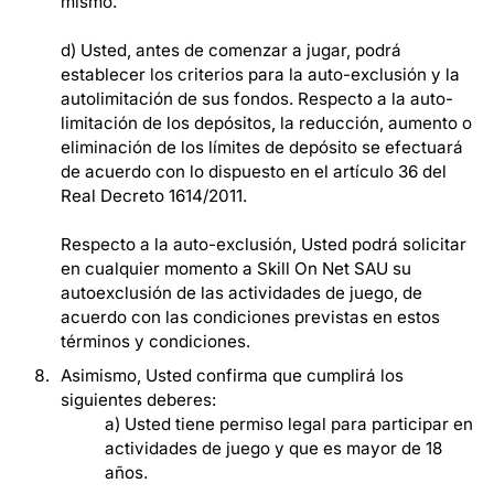
mismo.
d) Usted, antes de comenzar a jugar, podrá
establecer los criterios para la auto-exclusión y la
autolimitación de sus fondos. Respecto a la auto-
limitación de los depósitos, la reducción, aumento o
eliminación de los límites de depósito se efectuará
de acuerdo con lo dispuesto en el artículo 36 del
Real Decreto 1614/2011.
Respecto a la auto-exclusión, Usted podrá solicitar
en cualquier momento a Skill On Net SAU su
autoexclusión de las actividades de juego, de
acuerdo con las condiciones previstas en estos
términos y condiciones.
Asimismo, Usted confirma que cumplirá los
siguientes deberes:
a) Usted tiene permiso legal para participar en
actividades de juego y que es mayor de 18
años.