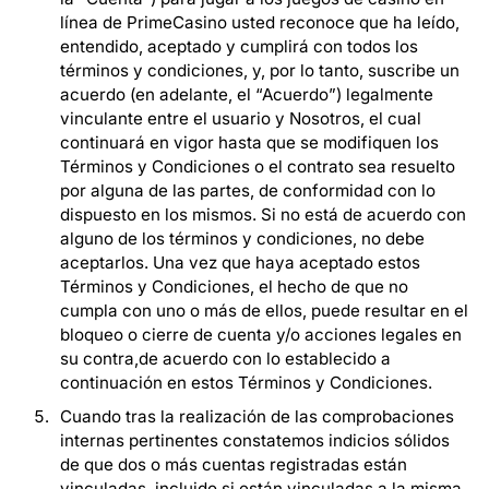
línea de PrimeCasino usted reconoce que ha leído,
entendido, aceptado y cumplirá con todos los
términos y condiciones, y, por lo tanto, suscribe un
acuerdo (en adelante, el “Acuerdo”) legalmente
vinculante entre el usuario y Nosotros, el cual
continuará en vigor hasta que se modifiquen los
Términos y Condiciones o el contrato sea resuelto
por alguna de las partes, de conformidad con lo
dispuesto en los mismos. Si no está de acuerdo con
alguno de los términos y condiciones, no debe
aceptarlos. Una vez que haya aceptado estos
Términos y Condiciones, el hecho de que no
cumpla con uno o más de ellos, puede resultar en el
bloqueo o cierre de cuenta y/o acciones legales en
su contra,de acuerdo con lo establecido a
continuación en estos Términos y Condiciones.
Cuando tras la realización de las comprobaciones
internas pertinentes constatemos indicios sólidos
de que dos o más cuentas registradas están
vinculadas, incluido si están vinculadas a la misma