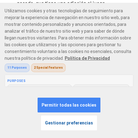
pasado, que tiene una adicción al juego.
Por la presente, usted confirma que no se
desconectará intencionalmente de ningún juego
mientras utiliza nuestros servicios. Si tras la
realización de las comprobaciones pertinentes
determinamos que usted está incumpliendo esta
cláusula, podemos cancelar su acceso a nuestros
Servicios de inmediato y / o bloquear su cuenta.
Por la presente, usted confirma que no participará
en ninguna actividad fraudulenta, colusoria,
reparadora u otra actividad ilegal relacionada con
su participación o la de terceros en cualquiera de
los Juegos.
Aceptas que si, en Nuestra opinión, consideramos
que se ha intentado y/o realizado alguna actividad
sospechosa, inapropiada, fraudulenta o ilegal a
través del uso de Nuestros Servicios, tendremos
derecho a cancelar y/o bloquear tu cuenta y
PROMOS
BUSCAR
JUGAR
MENU
confiscar todos los fondos disponibles a través de