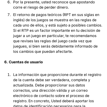
Por la presente, usted reconoce que apostando
corre el riesgo de perder dinero.
El retorno de pagos teóricos (RPT en sus siglas en
inglés) de los juegos se muestra en las reglas de
cada uno de ellos, y está sujeto a posibles cambios.
Si el RTP es un factor importante en tu decisión de
jugar a un juego en particular, te recomendamos
que revises las reglas del juego cada vez que
juegues, si bien serás debidamente informado de
los cambios que puedan afectarte.
6. Cuentas de usuario
La información que proporcione durante el registro
de la cuenta debe ser verdadera, completa y
actualizada. Debe proporcionar sus datos
correctos, una dirección válida y un correo
electrónico de contacto sobre el proceso de
registro. En concreto, Usted deberá aportar los
datos de identificación necesarios para la