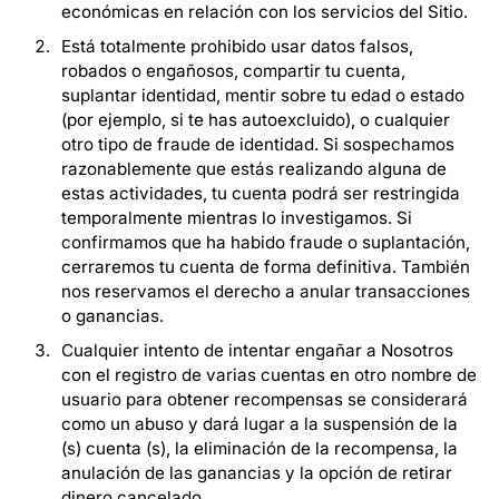
económicas en relación con los servicios del Sitio.
Está totalmente prohibido usar datos falsos,
robados o engañosos, compartir tu cuenta,
suplantar identidad, mentir sobre tu edad o estado
(por ejemplo, si te has autoexcluido), o cualquier
otro tipo de fraude de identidad. Si sospechamos
razonablemente que estás realizando alguna de
estas actividades, tu cuenta podrá ser restringida
temporalmente mientras lo investigamos. Si
confirmamos que ha habido fraude o suplantación,
cerraremos tu cuenta de forma definitiva. También
nos reservamos el derecho a anular transacciones
o ganancias.
Cualquier intento de intentar engañar a Nosotros
con el registro de varias cuentas en otro nombre de
usuario para obtener recompensas se considerará
como un abuso y dará lugar a la suspensión de la
(s) cuenta (s), la eliminación de la recompensa, la
anulación de las ganancias y la opción de retirar
dinero cancelado.