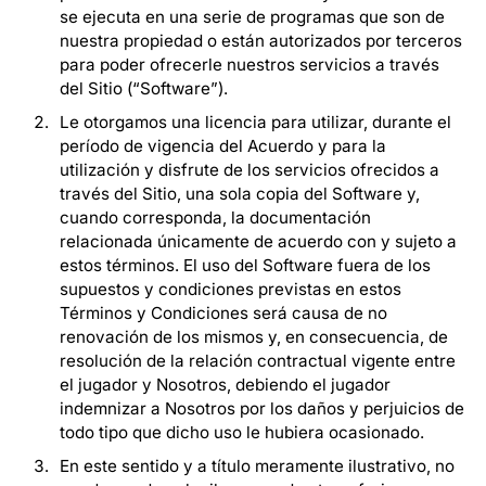
se ejecuta en una serie de programas que son de
nuestra propiedad o están autorizados por terceros
para poder ofrecerle nuestros servicios a través
del Sitio (“Software”).
Le otorgamos una licencia para utilizar, durante el
período de vigencia del Acuerdo y para la
utilización y disfrute de los servicios ofrecidos a
través del Sitio, una sola copia del Software y,
cuando corresponda, la documentación
relacionada únicamente de acuerdo con y sujeto a
estos términos. El uso del Software fuera de los
supuestos y condiciones previstas en estos
Términos y Condiciones será causa de no
renovación de los mismos y, en consecuencia, de
resolución de la relación contractual vigente entre
el jugador y Nosotros, debiendo el jugador
indemnizar a Nosotros por los daños y perjuicios de
todo tipo que dicho uso le hubiera ocasionado.
En este sentido y a título meramente ilustrativo, no