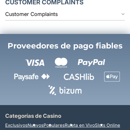
Proveedores de pago fiables
Categorías de Casino
Exclusivos
Nuevos
Populares
Ruleta en Vivo
Slots Online