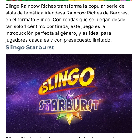
Slingo Rainbow Riches
transforma la popular serie de
slots de temática irlandesa Rainbow Riches de Barcrest
en el formato Slingo. Con rondas que se juegan desde
tan solo 1 céntimo por tirada, este juego es la
introducción perfecta al género, y es ideal para
jugadores casuales y con presupuesto limitado.
Slingo Starburst