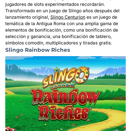
jugadores de slots experimentados recordarán.
Transformado en un juego de Slingo años después del
lanzamiento original,
Slingo Centurion
es un juego de
temática de la Antigua Roma con una amplia gama de
elementos de bonificación, como una bonificación de
selección y ganancia, una bonificación de tablero,
símbolos comodín, multiplicadores y tiradas gratis.
Slingo Rainbow Riches