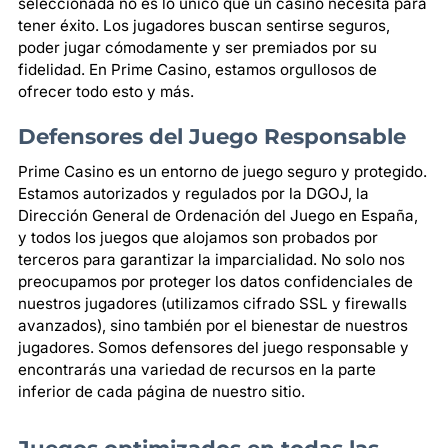
seleccionada no es lo único que un casino necesita para
tener éxito. Los jugadores buscan sentirse seguros,
poder jugar cómodamente y ser premiados por su
fidelidad. En Prime Casino, estamos orgullosos de
ofrecer todo esto y más.
Defensores del Juego Responsable
Prime Casino es un entorno de juego seguro y protegido.
Estamos autorizados y regulados por la DGOJ, la
Dirección General de Ordenación del Juego en España,
y todos los juegos que alojamos son probados por
terceros para garantizar la imparcialidad. No solo nos
preocupamos por proteger los datos confidenciales de
nuestros jugadores (utilizamos cifrado SSL y firewalls
avanzados), sino también por el bienestar de nuestros
jugadores. Somos defensores del juego responsable y
encontrarás una variedad de recursos en la parte
inferior de cada página de nuestro sitio.
Juegos optimizados en todas las