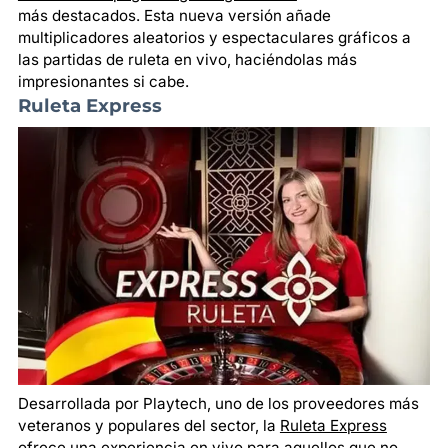
más destacados. Esta nueva versión añade
multiplicadores aleatorios y espectaculares gráficos a
las partidas de ruleta en vivo, haciéndolas más
impresionantes si cabe.
Ruleta Express
Desarrollada por Playtech, uno de los proveedores más
veteranos y populares del sector, la
Ruleta Express
ofrece una experiencia en vivo para aquellos que no