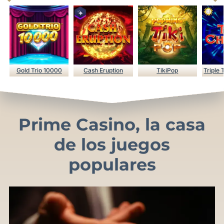
Gold Trio 10000
Cash Eruption
TikiPop
Triple 
Prime Casino, la casa
de los juegos
populares