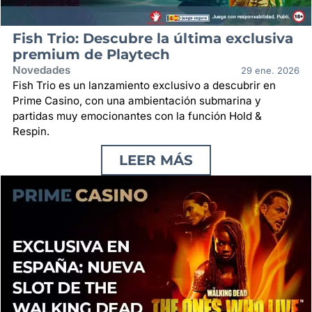
Fish Trio: Descubre la última exclusiva
premium de Playtech
Novedades
29 ene. 2026
Fish Trio es un lanzamiento exclusivo a descubrir en
Prime Casino, con una ambientación submarina y
partidas muy emocionantes con la función Hold &
Respin.
LEER MÁS