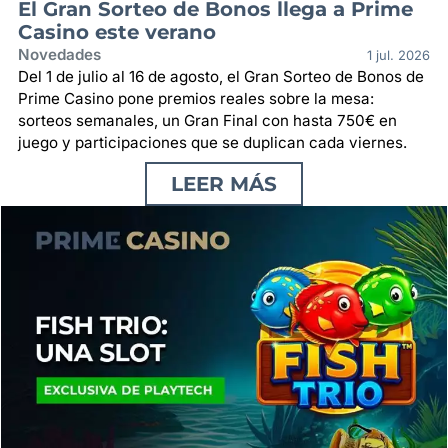
El Gran Sorteo de Bonos llega a Prime
Casino este verano
Novedades
1 jul. 2026
Del 1 de julio al 16 de agosto, el Gran Sorteo de Bonos de
Prime Casino pone premios reales sobre la mesa:
sorteos semanales, un Gran Final con hasta 750€ en
juego y participaciones que se duplican cada viernes.
LEER MÁS