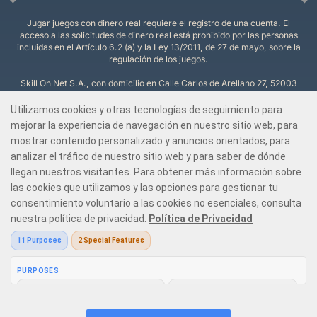
Juego Más Seguro
Juego Autorizado
Política Privacidad
Términos y Condiciones
Política de Bonos
Accesibilidad