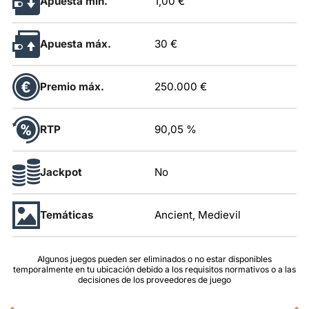
Apuesta mín.
1,00 €
Apuesta máx.
30 €
Premio máx.
250.000 €
RTP
90,05 %
Jackpot
No
Temáticas
Ancient, Medievil
Algunos juegos pueden ser eliminados o no estar disponibles
temporalmente en tu ubicación debido a los requisitos normativos o a las
decisiones de los proveedores de juego