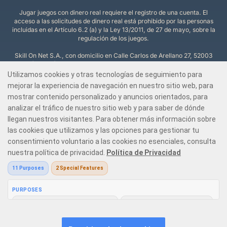
Juego Más Seguro
Juego Autorizado
Política Privacidad
Términos y Condiciones
Política de Bonos
Accesibilidad