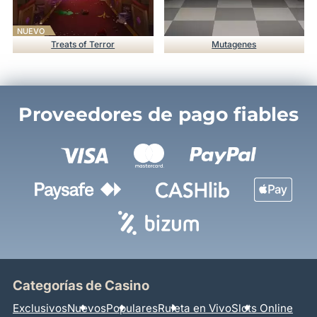
NUEVO
Treats of Terror
Mutagenes
Proveedores de pago fiables
Categorías de Casino
Exclusivos
Nuevos
Populares
Ruleta en Vivo
Slots Online