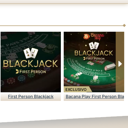
EXCLUSIVO
ack
First Person Blackjack
Bacana Play First Person Blac