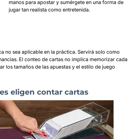
manos para apostar y sumérgete en una forma de
jugar tan realista como entretenida.
a no sea aplicable en la práctica. Servirá solo como
anancias. El conteo de cartas no implica memorizar cada
ar los tamaños de las apuestas y el estilo de juego
es eligen contar cartas