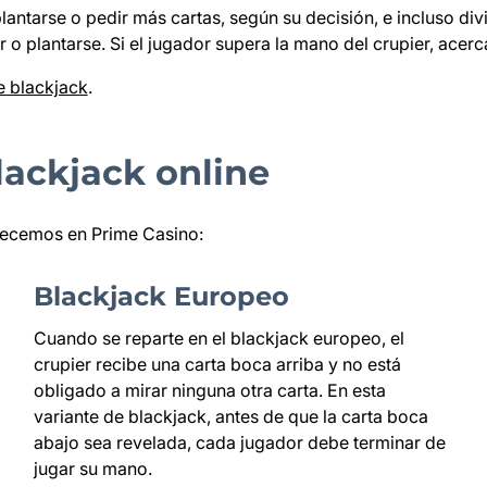
ntarse o pedir más cartas, según su decisión, e incluso divid
 o plantarse. Si el jugador supera la mano del crupier, acer
e blackjack
.
lackjack online
frecemos en Prime Casino:
Blackjack Europeo
Cuando se reparte en el blackjack europeo, el
crupier recibe una carta boca arriba y no está
obligado a mirar ninguna otra carta. En esta
variante de blackjack, antes de que la carta boca
abajo sea revelada, cada jugador debe terminar de
jugar su mano.