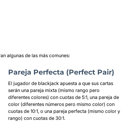
eran algunas de las más comunes:
Pareja Perfecta (Perfect Pair)
El jugador de blackjack apuesta a que sus cartas
serán una pareja mixta (mismo rango pero
diferentes colores) con cuotas de 5:1, una pareja de
color (diferentes números pero mismo color) con
cuotas de 10:1, o una pareja perfecta (mismo color y
rango) con cuotas de 30:1.