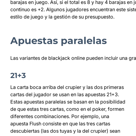
barajas en juego. Así, si el total es 8 y hay 4 barajas en 
continuo es +2. Algunos jugadores encuentran este sis
estilo de juego y la gestión de su presupuesto.
Apuestas paralelas
Las variantes de blackjack online pueden incluir una g
21+3
La carta boca arriba del crupier y las dos primeras
cartas del jugador se usan en las apuestas 21+3.
Estas apuestas paralelas se basan en la posibilidad
de que estas tres cartas, como en el poker, formen
diferentes combinaciones. Por ejemplo, una
apuesta Flush consiste en que las tres cartas
descubiertas (las dos tuyas y la del crupier) sean