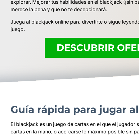
explorar. Mejorar tus habilidades en el blackjack (¡sin pa
merece la pena y que no te decepcionará.
Juega al blackjack online para divertirte o sigue leyen
juego.
DESCUBRIR OFE
Guía rápida para jugar a
El blackjack es un juego de cartas en el que el jugador 
cartas en la mano, o acercarse lo máximo posible sin pa