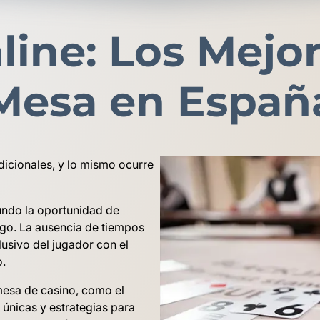
line: Los Mejo
Mesa en Españ
dicionales, y lo mismo ocurre
mundo la oportunidad de
uego. La ausencia de tiempos
usivo del jugador con el
.
mesa de casino, como el
 únicas y estrategias para