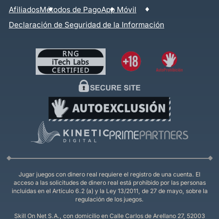
Afiliados
Métodos de Pago
App Móvil
Declaración de Seguridad de la Información