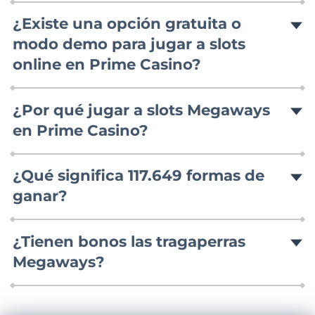
los símbolos utilizados en el juego, y puedes consultar la
¡Sí! Todos los juegos de tragamonedas Megaways se
tabla de pagos de dicho juego para mayor claridad sobre
pueden jugar directamente desde cualquier navegador o
¿Existe una opción gratuita o
los premios.
aplicación, lo que significa que se pueden jugar en
modo demo para jugar a slots
dispositivos como smartphones, que funcionan tanto con
online en Prime Casino?
Android como con iOS.
Ciertamente, al iniciar sesión, proporcionamos versiones
demo para nuestros juegos de slots online, accesibles al
¿Por qué jugar a slots Megaways
completar el registro.
en Prime Casino?
Prime Casino ofrece una colección de primer nivel de
juegos de casino online y slots, con una amplia variedad
¿Qué significa 117.649 formas de
de emocionantes juegos de slots Megaways.
ganar?
Regularmente ofrecemos promociones tanto para
jugadores nuevos como existentes, otorgando acceso
Es el número máximo de combinaciones ganadoras
anticipado exclusivo a títulos nuevos específicos.
posibles en una tragaperras Megaways estándar. Se
¿Tienen bonos las tragaperras
Comprometidos a ofrecer una experiencia de juego de
calcula multiplicando el número máximo de símbolos por
Megaways?
primera categoría con los estándares de la Dirección
rodillo: 7×7×7×7×7×7 = 117.649. En cada tirada, el
General de Ordenación del Juego en España,
número real de formas de ganar varía porque los rodillos
Sí. La mayoría de slots Megaways incluyen rondas de
priorizamos las prácticas de juego seguras y
muestran entre 2 y 7 símbolos de forma aleatoria.
tiradas gratis (Free Spins) con multiplicadores que
responsables para nuestros jugadores.