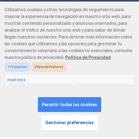
Juego Más Seguro
Juego Autorizado
Política Privacidad
Términos y Condiciones
Política de Bonos
Accesibilidad
V: 2.32.0 All rights reserved. January 2026
PROMOS
BUSCAR
JUGAR
MENU