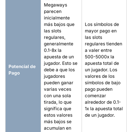
Megaways
parecen
inicialmente
más bajos que
Los símbolos de
las slots
mayor pago en
regulares,
las slots
generalmente
regulares tienden
0.1-8x la
a valer entre
apuesta de un
500-5000x la
jugador. Esto se
apuesta total de
Potencial de
debe a que los
un jugador. Los
Pago
jugadores
valores de los
pueden ganar
símbolos de bajo
varias veces
pago pueden
con una sola
comenzar
tirada, lo que
alrededor de 0.1-
significa que
1x la apuesta total
estos valores
de un jugador.
más bajos se
acumulan en