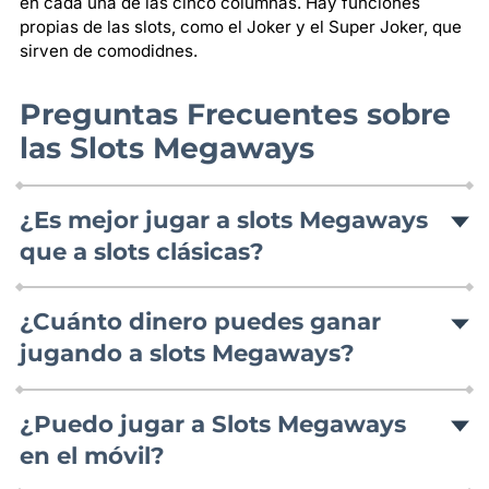
en cada una de las cinco columnas. Hay funciones
propias de las slots, como el Joker y el Super Joker, que
sirven de comodidnes.
Preguntas Frecuentes sobre
las Slots Megaways
¿Es mejor jugar a slots Megaways
que a slots clásicas?
Las slots Megaways y las slots regulares están
diseñadas para proporcionar diferentes experiencias de
¿Cuánto dinero puedes ganar
juego. Algunos jugadores disfrutarán de la naturaleza
jugando a slots Megaways?
familiar de las slots clásicas, mientras que a otros les
gustarán los juegos más innovadores con rodillos en
Las slots Megaways pueden ser parte de sistemas de
constante cambio y los símbolos en cascada que se ven
jackpot progresivo y, por lo tanto, contar con grandes
¿Puedo jugar a Slots Megaways
en las tragaperras Megaways.
botes progresivos. Otras ofrecen premios de jackpot
en el móvil?
fijos. Tu apuesta total se multiplicará por los valores de