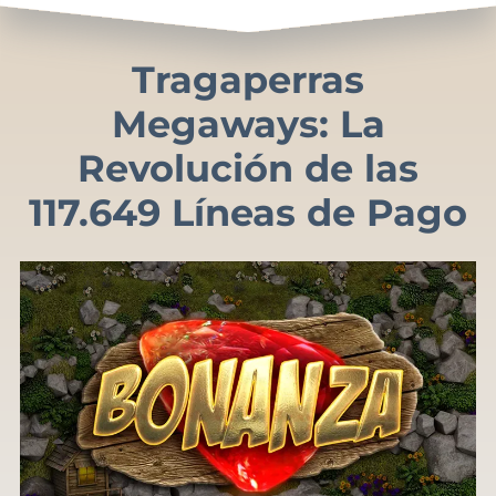
Tragaperras
Megaways: La
Revolución de las
117.649 Líneas de Pago