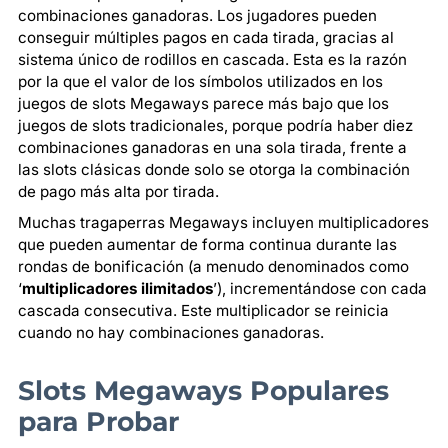
combinaciones ganadoras. Los jugadores pueden
conseguir múltiples pagos en cada tirada, gracias al
sistema único de rodillos en cascada. Esta es la razón
por la que el valor de los símbolos utilizados en los
juegos de slots Megaways parece más bajo que los
juegos de slots tradicionales, porque podría haber diez
combinaciones ganadoras en una sola tirada, frente a
las slots clásicas donde solo se otorga la combinación
de pago más alta por tirada.
Muchas tragaperras Megaways incluyen multiplicadores
que pueden aumentar de forma continua durante las
rondas de bonificación (a menudo denominados como
‘
multiplicadores ilimitados
’), incrementándose con cada
cascada consecutiva. Este multiplicador se reinicia
cuando no hay combinaciones ganadoras.
Slots Megaways Populares
para Probar