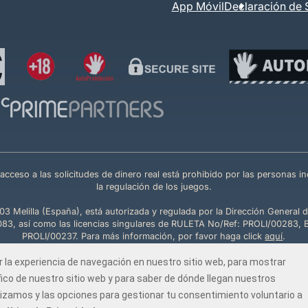
App Móvil
Declaración de 