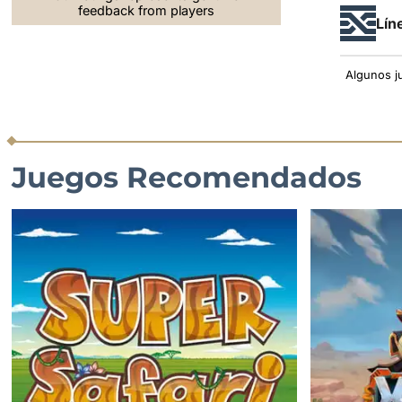
feedback from players
Lín
Algunos j
Juegos Recomendados