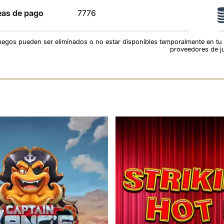
eas de pago
7776
uegos pueden ser eliminados o no estar disponibles temporalmente en tu u
proveedores de j