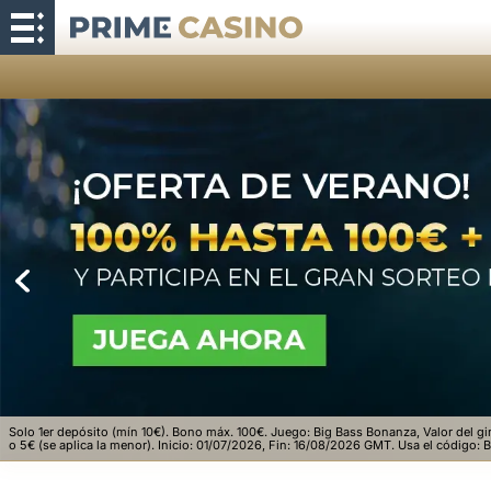
Solo 1er depósito (mín 10€). Bono máx. 100€. Juego: Big Bass Bonanza, Valor del gi
o 5€ (se aplica la menor). Inicio: 01/07/2026, Fin: 16/08/2026 GMT. Usa el código: