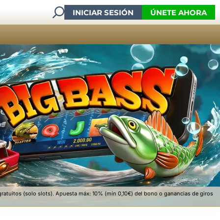
INICIAR SESIÓN
ÚNETE AHORA
gratuitos (solo slots). Apuesta máx: 10% (mín 0,10€) del bono o ganancias de giros