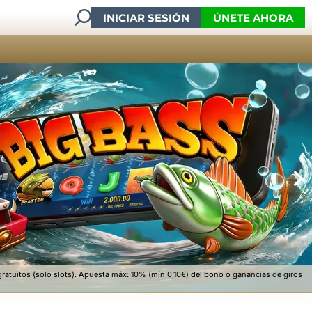
INICIAR SESIÓN
ÚNETE AHORA
gratuitos (solo slots). Apuesta máx: 10% (mín 0,10€) del bono o ganancias de giros