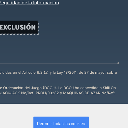
Seguridad de la Información