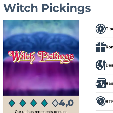
Witch Pickings
Tip
Ron
Des
Ran
4,0
RT
Our ratings represents genuine