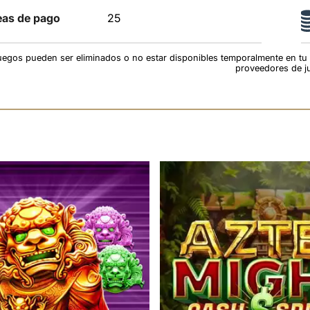
eas de pago
25
uegos pueden ser eliminados o no estar disponibles temporalmente en tu u
proveedores de j