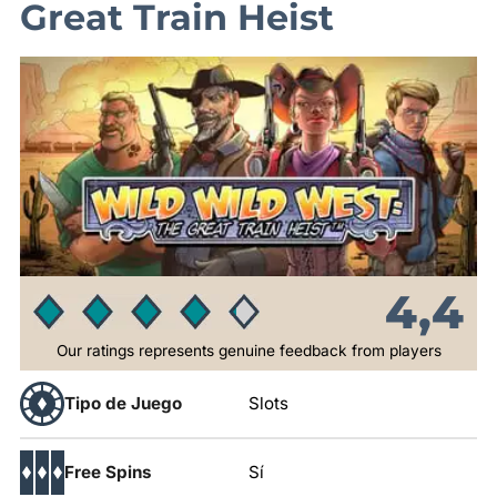
Great Train Heist
4,4
Our ratings represents genuine feedback from players
Tipo de Juego
Slots
Free Spins
Sí