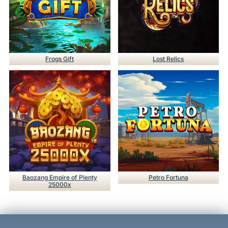
Frogs Gift
Lost Relics
Baozang Empire of Plenty
Petro Fortuna
25000x