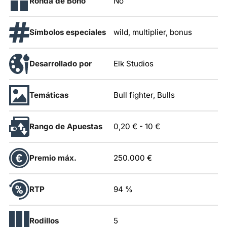
Ronda de Bono
No
Símbolos especiales
wild, multiplier, bonus
Desarrollado por
Elk Studios
Temáticas
Bull fighter, Bulls
Rango de Apuestas
0,20 €
-
10 €
Premio máx.
250.000 €
RTP
94 %
Rodillos
5