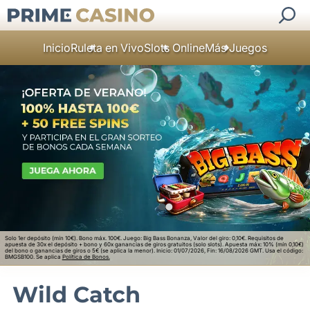
Inicio
Ruleta en Vivo
Slots Online
Más Juegos
Solo 1er depósito (mín 10€). Bono máx. 100€. Juego: Big Bass Bonanza, Valor del giro: 0,10€. Requisitos de
apuesta de 30x el depósito + bono y 60x ganancias de giros gratuitos (solo slots). Apuesta máx: 10% (mín 0,10€)
del bono o ganancias de giros o 5€ (se aplica la menor). Inicio: 01/07/2026, Fin: 16/08/2026 GMT. Usa el código:
BMGSB100. Se aplica
Política de Bonos.
Wild Catch