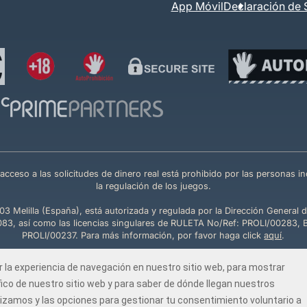
App Móvil
Declaración de 