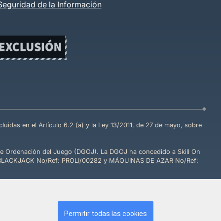
Seguridad de la Información