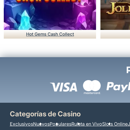
Hot Gems Cash Collect
Categorías de Casino
Exclusivos
Nuevos
Populares
Ruleta en Vivo
Slots Online