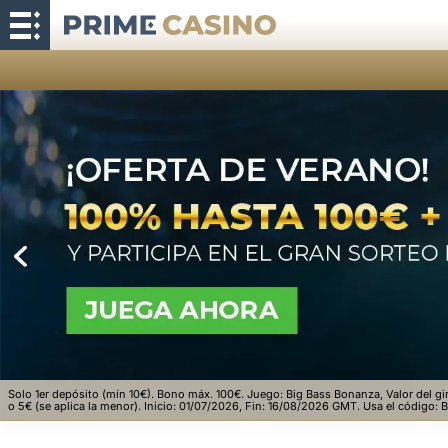
Solo 1er depósito (mín 10€). Bono máx. 100€. Juego: Big Bass Bonanza, Valor del gi
o 5€ (se aplica la menor). Inicio: 01/07/2026, Fin: 16/08/2026 GMT. Usa el código: