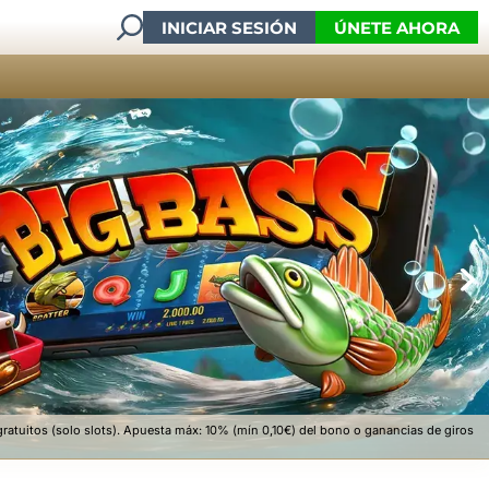
INICIAR SESIÓN
ÚNETE AHORA
gratuitos (solo slots). Apuesta máx: 10% (mín 0,10€) del bono o ganancias de giros