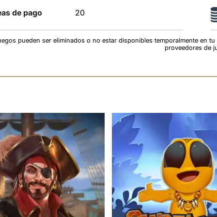
eas de pago
20
uegos pueden ser eliminados o no estar disponibles temporalmente en tu u
proveedores de j