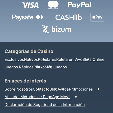
Categorías de Casino
Exclusivos
Nuevos
Populares
Ruleta en Vivo
Slots Online
Juegos Rápidos
Plinko
Más Juegos
Enlaces de interés
Sobre Nosotros
Contacto
Blog
Ayuda
Promociones
Afiliados
Métodos de Pago
App Móvil
Declaración de Seguridad de la Información