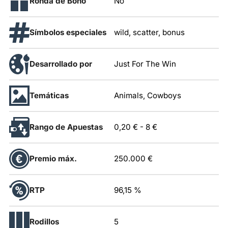
Ronda de Bono
No
Símbolos especiales
wild, scatter, bonus
Desarrollado por
Just For The Win
Temáticas
Animals, Cowboys
Rango de Apuestas
0,20 €
-
8 €
Premio máx.
250.000 €
RTP
96,15 %
Rodillos
5