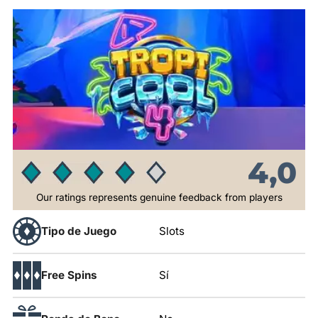
4,0
Our ratings represents genuine feedback from players
Tipo de Juego
Slots
Free Spins
Sí