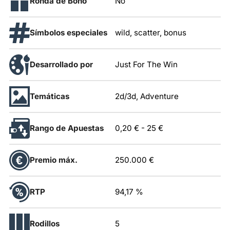
Ronda de Bono
No
Símbolos especiales
wild, scatter, bonus
Desarrollado por
Just For The Win
Temáticas
2d/3d, Adventure
Rango de Apuestas
0,20 €
-
25 €
Premio máx.
250.000 €
RTP
94,17 %
Rodillos
5