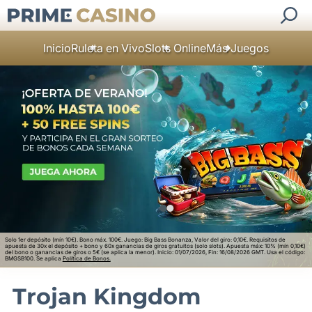
Inicio
Ruleta en Vivo
Slots Online
Más Juegos
Solo 1er depósito (mín 10€). Bono máx. 100€. Juego: Big Bass Bonanza, Valor del giro: 0,10€. Requisitos de
apuesta de 30x el depósito + bono y 60x ganancias de giros gratuitos (solo slots). Apuesta máx: 10% (mín 0,10€)
del bono o ganancias de giros o 5€ (se aplica la menor). Inicio: 01/07/2026, Fin: 16/08/2026 GMT. Usa el código:
BMGSB100. Se aplica
Política de Bonos.
Trojan Kingdom