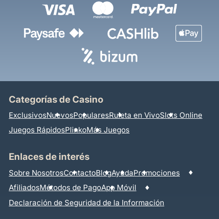
Categorías de Casino
Exclusivos
Nuevos
Populares
Ruleta en Vivo
Slots Online
Juegos Rápidos
Plinko
Más Juegos
Enlaces de interés
Sobre Nosotros
Contacto
Blog
Ayuda
Promociones
Afiliados
Métodos de Pago
App Móvil
Declaración de Seguridad de la Información