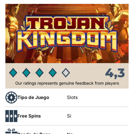
4,3
Our ratings represents genuine feedback from players
Tipo de Juego
Slots
Free Spins
Sí