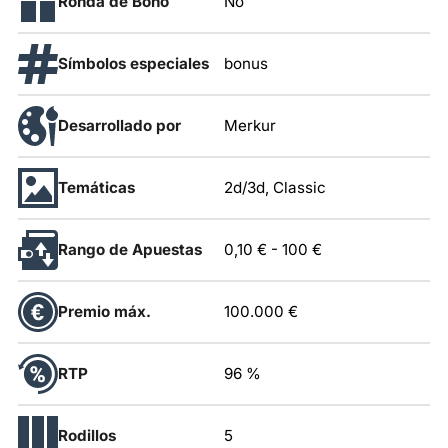
Ronda de Bono
No
Símbolos especiales
bonus
Desarrollado por
Merkur
Temáticas
2d/3d, Classic
Rango de Apuestas
0,10 €
-
100 €
Premio máx.
100.000 €
RTP
96 %
Rodillos
5