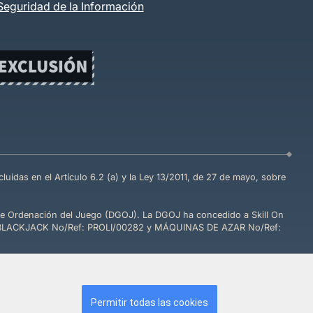
Seguridad de la Información