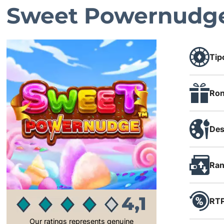
Sweet Powernudg
Tip
Ron
Des
Ran
4,1
RT
Our ratings represents genuine