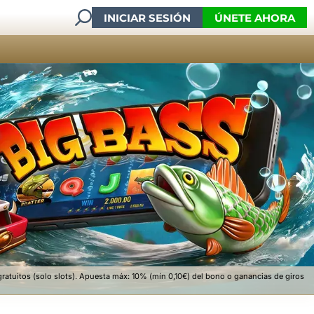
INICIAR SESIÓN
ÚNETE AHORA
gratuitos (solo slots). Apuesta máx: 10% (mín 0,10€) del bono o ganancias de giros