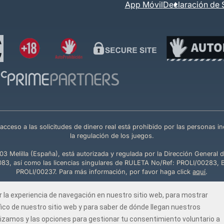
App Móvil
Declaración de 