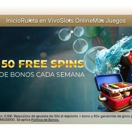
Inicio
Ruleta en Vivo
Slots Online
Más Juegos
ro: 0,10€. Requisitos de apuesta de 30x el depósito + bono y 60x ganancias de giros 
 BMGSB100. Se aplica
Política de Bonos.