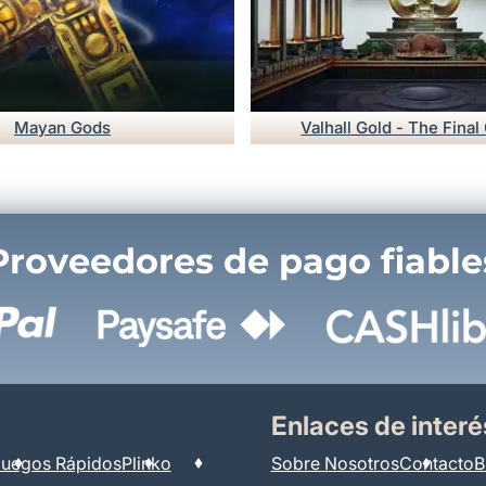
Mayan Gods
Valhall Gold - The Final
Proveedores de pago fiable
Enlaces de interé
Juegos Rápidos
Plinko
Sobre Nosotros
Contacto
B