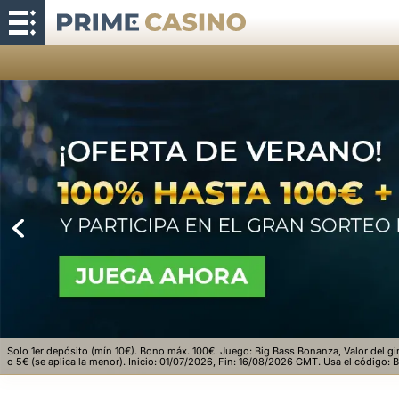
Solo 1er depósito (mín 10€). Bono máx. 100€. Juego: Big Bass Bonanza, Valor del gi
o 5€ (se aplica la menor). Inicio: 01/07/2026, Fin: 16/08/2026 GMT. Usa el código: