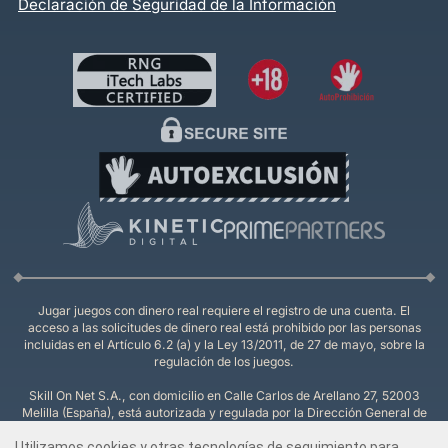
Declaración de Seguridad de la Información