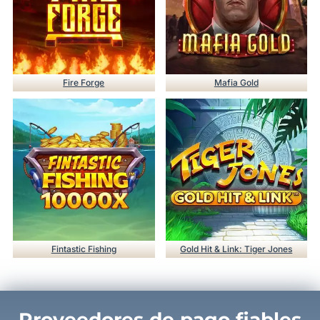
Fire Forge
Mafia Gold
Fintastic Fishing
Gold Hit & Link: Tiger Jones
Proveedores de pago fiables