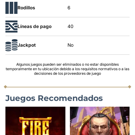
Rodillos
6
Líneas de pago
40
Jackpot
No
Algunos juegos pueden ser eliminados o no estar disponibles
temporalmente en tu ubicación debido a los requisitos normativos o a las
decisiones de los proveedores de juego
Juegos Recomendados