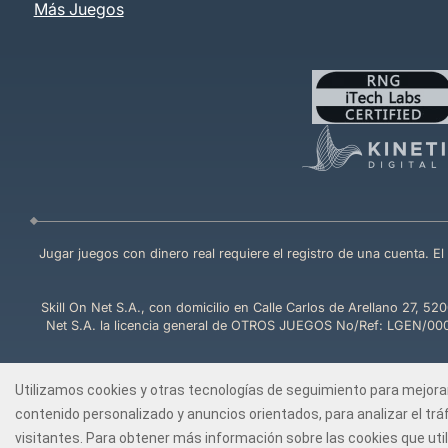
Más Juegos