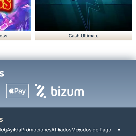
ess
Cash Ultimate
s
s
log
Ayuda
Promociones
Afiliados
Métodos de Pago