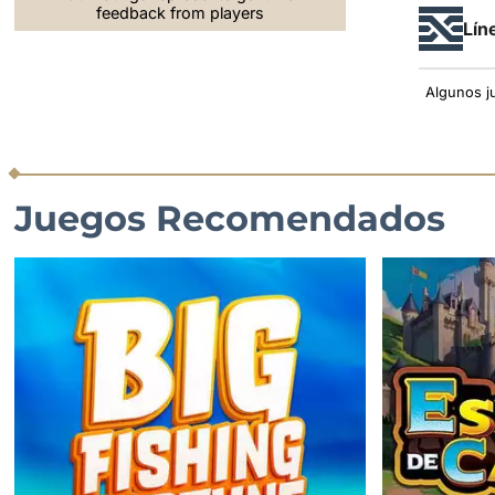
feedback from players
Lín
Algunos j
Juegos Recomendados