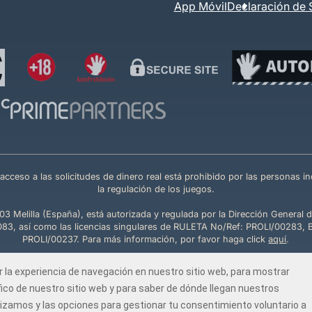
App Móvil
Declaración de 