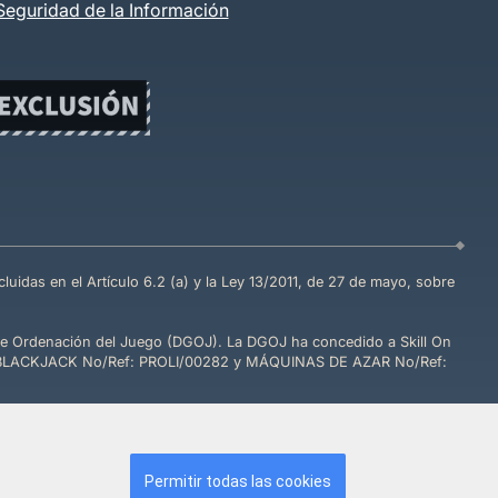
Seguridad de la Información