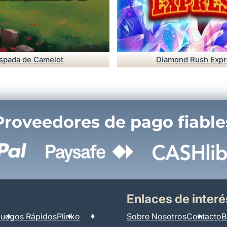
spada de Camelot
Diamond Rush Expr
Proveedores de pago fiable
Enlaces de interé
Juegos Rápidos
Plinko
Sobre Nosotros
Contacto
B