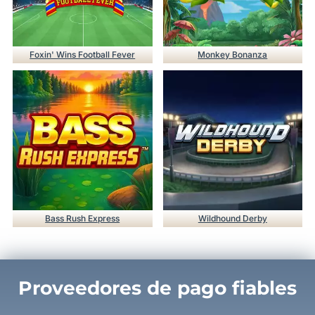
Foxin' Wins Football Fever
Monkey Bonanza
Bass Rush Express
Wildhound Derby
Proveedores de pago fiables