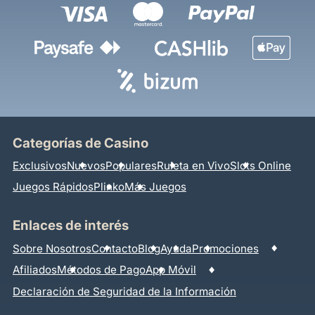
Categorías de Casino
Exclusivos
Nuevos
Populares
Ruleta en Vivo
Slots Online
Juegos Rápidos
Plinko
Más Juegos
Enlaces de interés
Sobre Nosotros
Contacto
Blog
Ayuda
Promociones
Afiliados
Métodos de Pago
App Móvil
Declaración de Seguridad de la Información