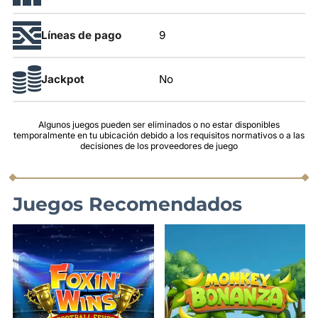
Líneas de pago
9
Jackpot
No
Algunos juegos pueden ser eliminados o no estar disponibles
temporalmente en tu ubicación debido a los requisitos normativos o a las
decisiones de los proveedores de juego
Juegos Recomendados