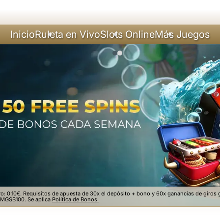
Inicio
Ruleta en Vivo
Slots Online
Más Juegos
ro: 0,10€. Requisitos de apuesta de 30x el depósito + bono y 60x ganancias de giros 
 BMGSB100. Se aplica
Política de Bonos.