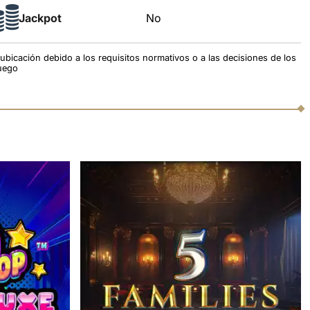
Jackpot
No
bicación debido a los requisitos normativos o a las decisiones de los
uego