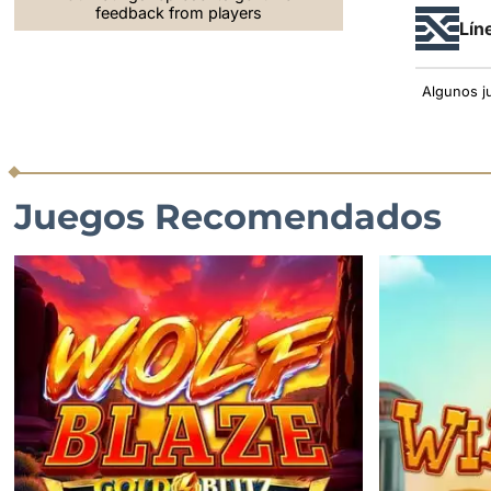
feedback from players
Lín
Algunos j
Juegos Recomendados