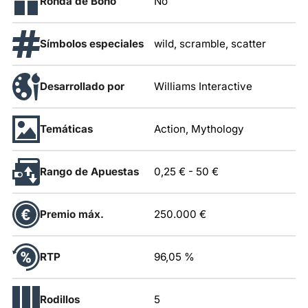
Ronda de Bono
No
Símbolos especiales
wild, scramble, scatter
Desarrollado por
Williams Interactive
Temáticas
Action, Mythology
Rango de Apuestas
0,25 €
-
50 €
Premio máx.
250.000 €
RTP
96,05 %
Rodillos
5