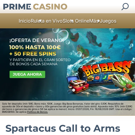
Inicio
Ruleta en Vivo
Slots Online
Más Juegos
Solo 1er depósito (mín 10€). Bono máx. 100€. Juego: Big Bass Bonanza, Valor del giro: 0,10€. Requisitos de
apuesta de 30x el depósito + bono y 60x ganancias de giros gratuitos (solo slots). Apuesta máx: 10% (mín 0,10€)
del bono o ganancias de giros o 5€ (se aplica la menor). Inicio: 01/07/2026, Fin: 16/08/2026 GMT. Usa el código:
BMGSB100. Se aplica
Política de Bonos.
Spartacus Call to Arms