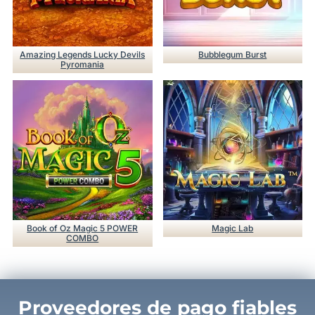
Amazing Legends Lucky Devils
Bubblegum Burst
Pyromania
Book of Oz Magic 5 POWER
Magic Lab
COMBO
Proveedores de pago fiables