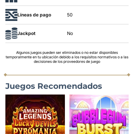
Líneas de pago
50
Jackpot
No
Algunos juegos pueden ser eliminados o no estar disponibles
temporalmente en tu ubicación debido a los requisitos normativos o a las
decisiones de los proveedores de juego
Juegos Recomendados