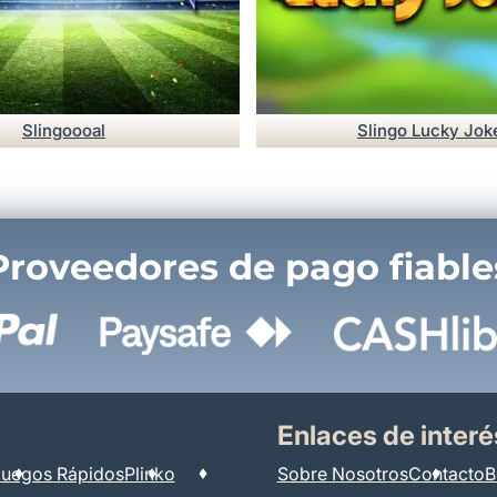
Slingoooal
Slingo Lucky Jok
Proveedores de pago fiable
Enlaces de interé
Juegos Rápidos
Plinko
Sobre Nosotros
Contacto
B