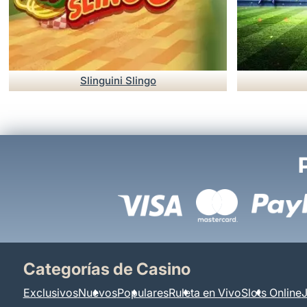
Slinguini Slingo
Categorías de Casino
Exclusivos
Nuevos
Populares
Ruleta en Vivo
Slots Online