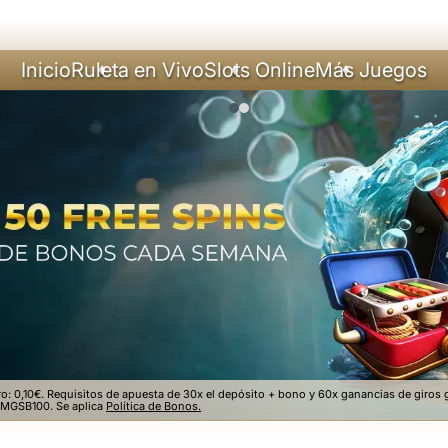
Inicio
Ruleta en Vivo
Slots Online
Más Juegos
ro: 0,10€. Requisitos de apuesta de 30x el depósito + bono y 60x ganancias de giros 
 BMGSB100. Se aplica
Política de Bonos.