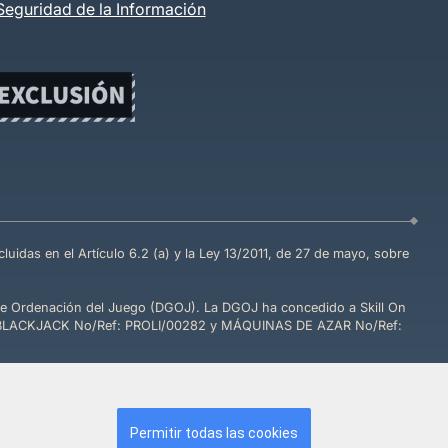
Seguridad de la Información