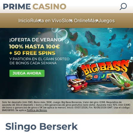
Inicio
Ruleta en Vivo
Slots Online
Más Juegos
Solo 1er depósito (mín 10€). Bono máx. 100€. Juego: Big Bass Bonanza, Valor del giro: 0,10€. Requisitos de
apuesta de 30x el depósito + bono y 60x ganancias de giros gratuitos (solo slots). Apuesta máx: 10% (mín 0,10€)
del bono o ganancias de giros o 5€ (se aplica la menor). Inicio: 01/07/2026, Fin: 16/08/2026 GMT. Usa el código:
BMGSB100. Se aplica
Política de Bonos.
Slingo Berserk