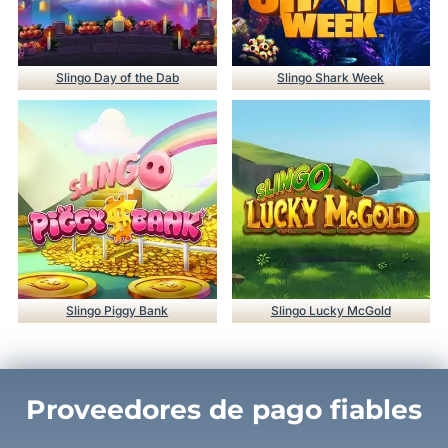
Slingo Day of the Dab
Slingo Shark Week
Slingo Piggy Bank
Slingo Lucky McGold
Proveedores de pago fiables