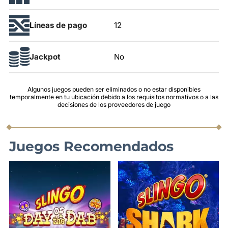
Líneas de pago
12
Jackpot
No
Algunos juegos pueden ser eliminados o no estar disponibles
temporalmente en tu ubicación debido a los requisitos normativos o a las
decisiones de los proveedores de juego
Juegos Recomendados