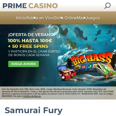
Inicio
Ruleta en Vivo
Slots Online
Más Juegos
Solo 1er depósito (mín 10€). Bono máx. 100€. Juego: Big Bass Bonanza, Valor del giro: 0,10€. Requisitos de
apuesta de 30x el depósito + bono y 60x ganancias de giros gratuitos (solo slots). Apuesta máx: 10% (mín 0,10€)
del bono o ganancias de giros o 5€ (se aplica la menor). Inicio: 01/07/2026, Fin: 16/08/2026 GMT. Usa el código:
BMGSB100. Se aplica
Política de Bonos.
Samurai Fury