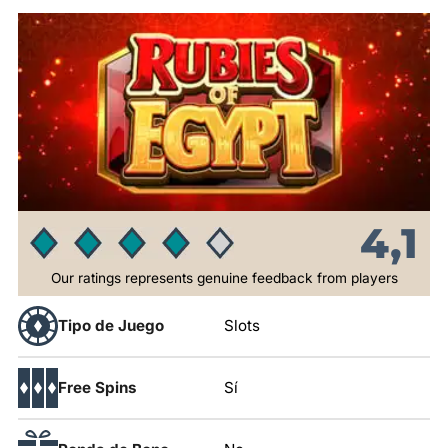
4,1
Our ratings represents genuine feedback from players
Tipo de Juego
Slots
Free Spins
Sí