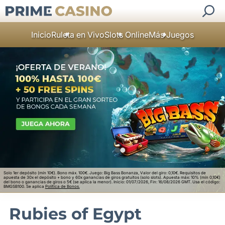
Inicio
Ruleta en Vivo
Slots Online
Más Juegos
Solo 1er depósito (mín 10€). Bono máx. 100€. Juego: Big Bass Bonanza, Valor del giro: 0,10€. Requisitos de
apuesta de 30x el depósito + bono y 60x ganancias de giros gratuitos (solo slots). Apuesta máx: 10% (mín 0,10€)
del bono o ganancias de giros o 5€ (se aplica la menor). Inicio: 01/07/2026, Fin: 16/08/2026 GMT. Usa el código:
BMGSB100. Se aplica
Política de Bonos.
Rubies of Egypt