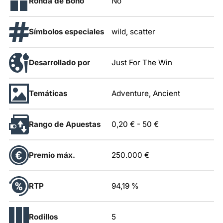
Ronda de Bono
No
Símbolos especiales
wild, scatter
Desarrollado por
Just For The Win
Temáticas
Adventure, Ancient
Rango de Apuestas
0,20 €
-
50 €
Premio máx.
250.000 €
RTP
94,19 %
Rodillos
5