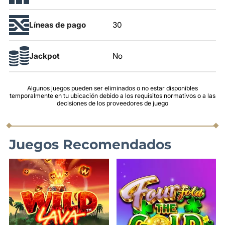
Líneas de pago
30
Jackpot
No
Algunos juegos pueden ser eliminados o no estar disponibles
temporalmente en tu ubicación debido a los requisitos normativos o a las
decisiones de los proveedores de juego
Juegos Recomendados