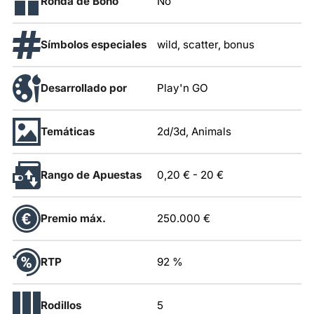
Ronda de Bono
No
Símbolos especiales
wild, scatter, bonus
Desarrollado por
Play'n GO
Temáticas
2d/3d, Animals
Rango de Apuestas
0,20 €
-
20 €
Premio máx.
250.000 €
RTP
92 %
Rodillos
5