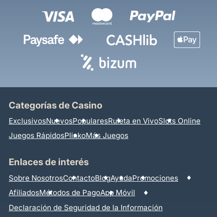
Categorías de Casino
Exclusivos
Nuevos
Populares
Ruleta en Vivo
Slots Online
Juegos Rápidos
Plinko
Más Juegos
Enlaces de interés
Sobre Nosotros
Contacto
Blog
Ayuda
Promociones
Afiliados
Métodos de Pago
App Móvil
Declaración de Seguridad de la Información