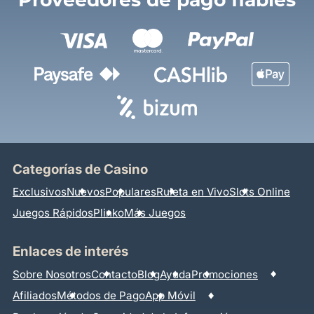
Categorías de Casino
Exclusivos
Nuevos
Populares
Ruleta en Vivo
Slots Online
Juegos Rápidos
Plinko
Más Juegos
Enlaces de interés
Sobre Nosotros
Contacto
Blog
Ayuda
Promociones
Afiliados
Métodos de Pago
App Móvil