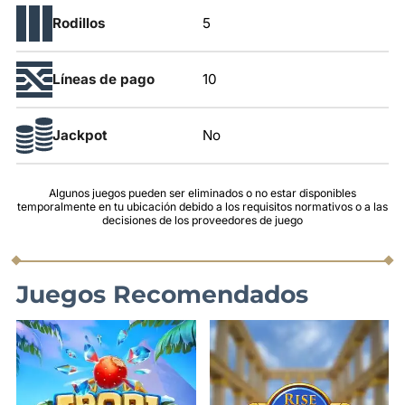
Rodillos
5
Líneas de pago
10
Jackpot
No
Algunos juegos pueden ser eliminados o no estar disponibles
temporalmente en tu ubicación debido a los requisitos normativos o a las
decisiones de los proveedores de juego
Juegos Recomendados