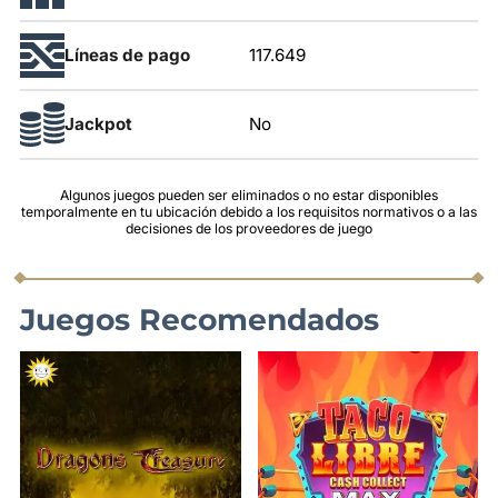
Líneas de pago
117.649
Jackpot
No
Algunos juegos pueden ser eliminados o no estar disponibles
temporalmente en tu ubicación debido a los requisitos normativos o a las
decisiones de los proveedores de juego
Juegos Recomendados