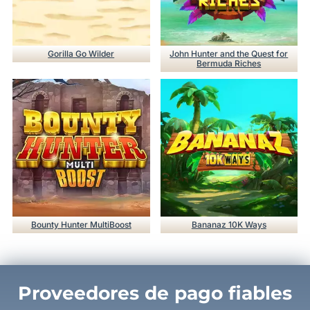
Gorilla Go Wilder
John Hunter and the Quest for
Bermuda Riches
Bounty Hunter MultiBoost
Bananaz 10K Ways
Proveedores de pago fiables