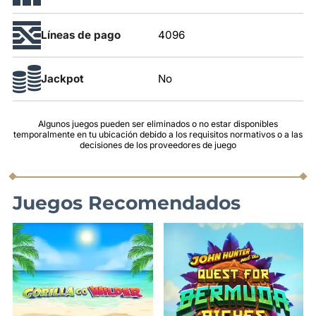
Líneas de pago
4096
Jackpot
No
Algunos juegos pueden ser eliminados o no estar disponibles
temporalmente en tu ubicación debido a los requisitos normativos o a las
decisiones de los proveedores de juego
Juegos Recomendados