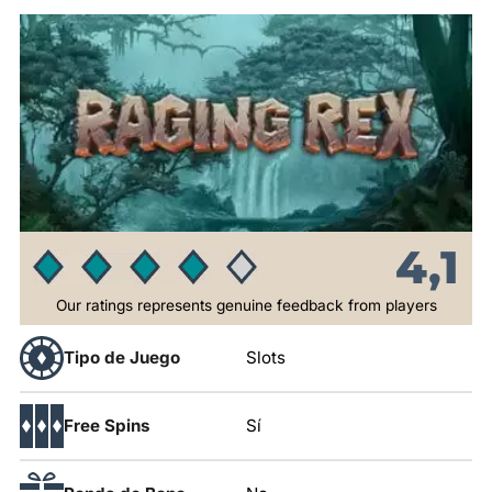
4,1
Our ratings represents genuine feedback from players
Tipo de Juego
Slots
Free Spins
Sí