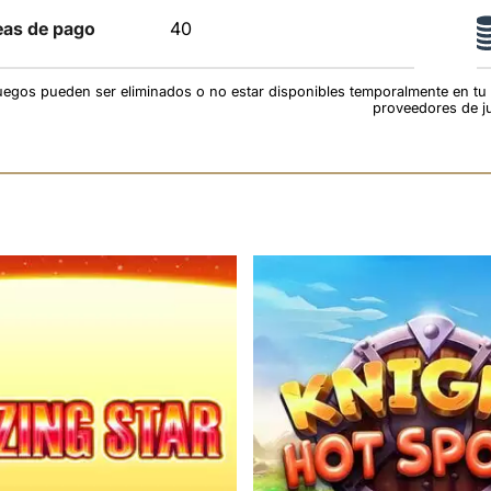
eas de pago
40
uegos pueden ser eliminados o no estar disponibles temporalmente en tu u
proveedores de j