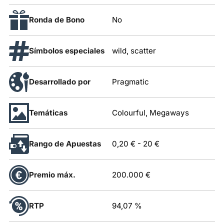
Ronda de Bono
No
Símbolos especiales
wild, scatter
Desarrollado por
Pragmatic
Temáticas
Colourful, Megaways
Rango de Apuestas
0,20 €
-
20 €
Premio máx.
200.000 €
RTP
94,07 %