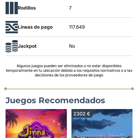
Rodillos
7
Líneas de pago
117.649
Jackpot
No
Algunos juegos pueden ser eliminados o no estar disponibles
temporalmente en tu ubicación debido a los requisitos normativos o a las
decisiones de los proveedores de juego
Juegos Recomendados
2302 €