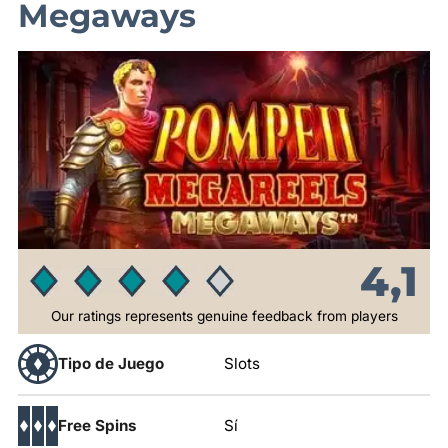
Megaways
4,1
Our ratings represents genuine feedback from players
Tipo de Juego
Slots
Free Spins
Sí