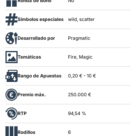
Ronda de Bono
No
Símbolos especiales
wild, scatter
Desarrollado por
Pragmatic
Temáticas
Fire, Magic
Rango de Apuestas
0,20 €
-
10 €
Premio máx.
250.000 €
RTP
94,54 %
Rodillos
6