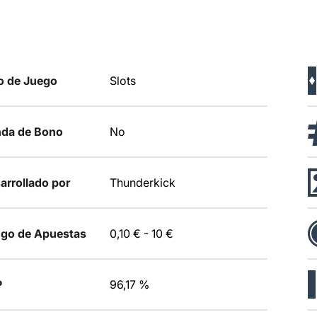
o de Juego
Slots
da de Bono
No
arrollado por
Thunderkick
go de Apuestas
0,10 €
-
10 €
P
96,17 %