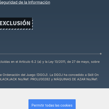
Seguridad de la Información