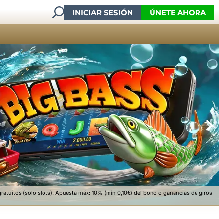
INICIAR SESIÓN
ÚNETE AHORA
gratuitos (solo slots). Apuesta máx: 10% (mín 0,10€) del bono o ganancias de giros