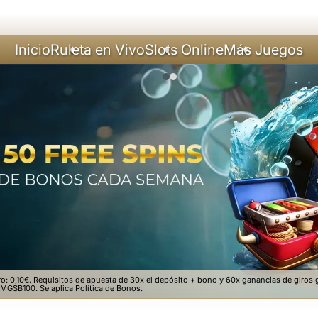
Inicio
Ruleta en Vivo
Slots Online
Más Juegos
ro: 0,10€. Requisitos de apuesta de 30x el depósito + bono y 60x ganancias de giros 
 BMGSB100. Se aplica
Política de Bonos.