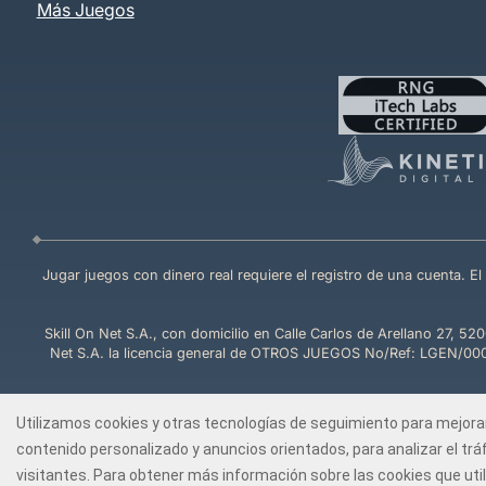
Más Juegos