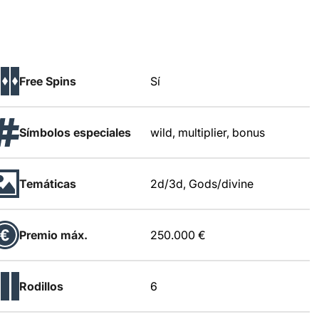
Free Spins
Sí
Símbolos especiales
wild, multiplier, bonus
Temáticas
2d/3d, Gods/divine
Premio máx.
250.000 €
Rodillos
6