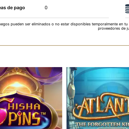
eas de pago
0
uegos pueden ser eliminados o no estar disponibles temporalmente en tu u
proveedores de j