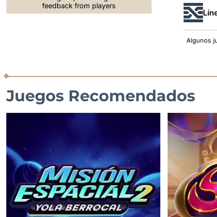
feedback from players
Lín
Algunos j
Juegos Recomendados