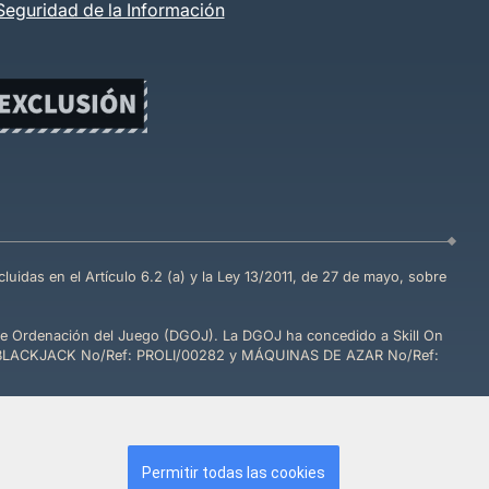
Seguridad de la Información