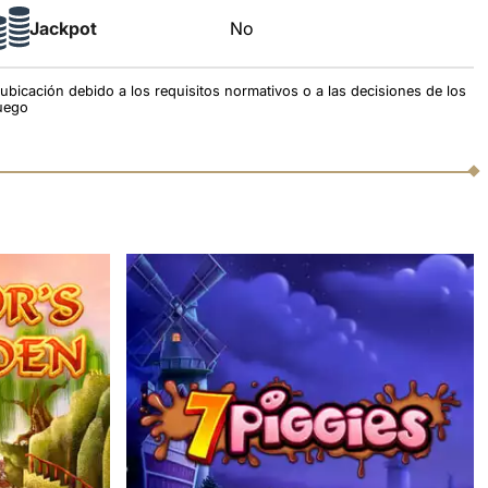
Jackpot
No
bicación debido a los requisitos normativos o a las decisiones de los
uego