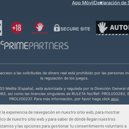
App Móvil
Declaración de 