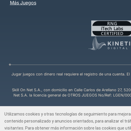
Más Juegos