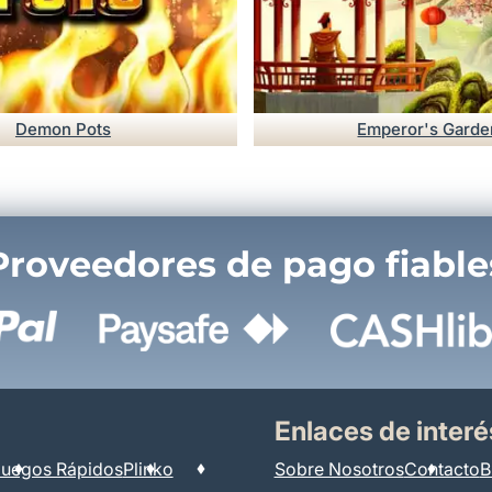
Demon Pots
Emperor's Garde
Proveedores de pago fiable
Enlaces de interé
Juegos Rápidos
Plinko
Sobre Nosotros
Contacto
B