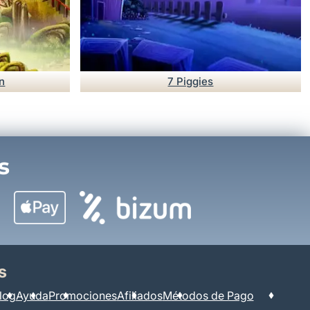
n
7 Piggies
s
s
log
Ayuda
Promociones
Afiliados
Métodos de Pago