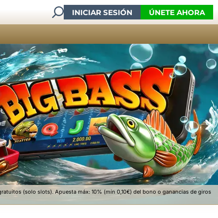
INICIAR SESIÓN
ÚNETE AHORA
gratuitos (solo slots). Apuesta máx: 10% (mín 0,10€) del bono o ganancias de giros