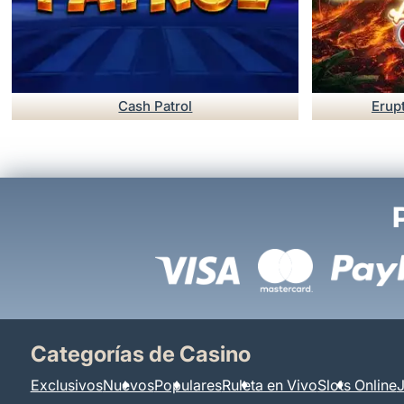
Cash Patrol
Erup
Categorías de Casino
Exclusivos
Nuevos
Populares
Ruleta en Vivo
Slots Online