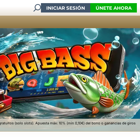
INICIAR SESIÓN
ÚNETE AHORA
gratuitos (solo slots). Apuesta máx: 10% (mín 0,10€) del bono o ganancias de giros