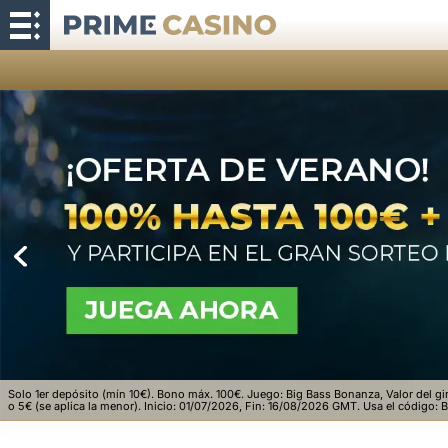
Solo 1er depósito (mín 10€). Bono máx. 100€. Juego: Big Bass Bonanza, Valor del gi
o 5€ (se aplica la menor). Inicio: 01/07/2026, Fin: 16/08/2026 GMT. Usa el código: