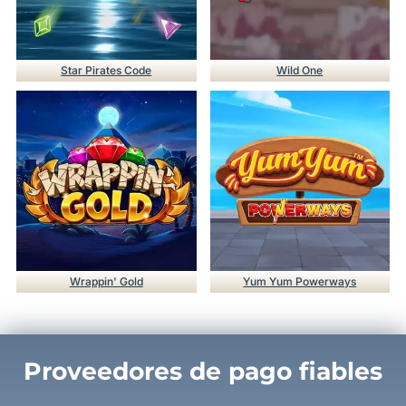
Star Pirates Code
Wild One
Wrappin' Gold
Yum Yum Powerways
Proveedores de pago fiables