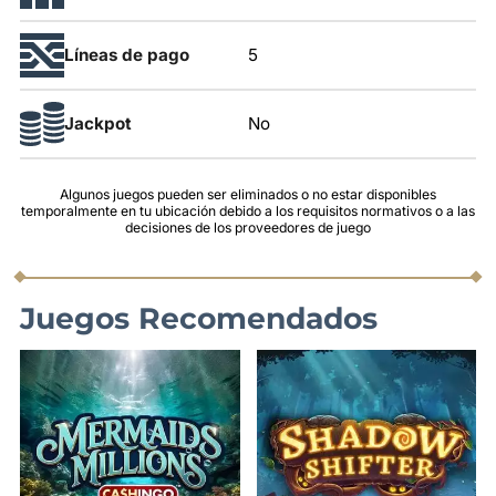
Líneas de pago
5
Jackpot
No
Algunos juegos pueden ser eliminados o no estar disponibles
temporalmente en tu ubicación debido a los requisitos normativos o a las
decisiones de los proveedores de juego
Juegos Recomendados