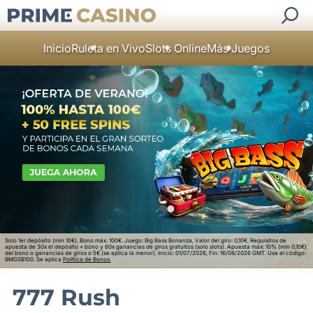
Inicio
Ruleta en Vivo
Slots Online
Más Juegos
Solo 1er depósito (mín 10€). Bono máx. 100€. Juego: Big Bass Bonanza, Valor del giro: 0,10€. Requisitos de
apuesta de 30x el depósito + bono y 60x ganancias de giros gratuitos (solo slots). Apuesta máx: 10% (mín 0,10€)
del bono o ganancias de giros o 5€ (se aplica la menor). Inicio: 01/07/2026, Fin: 16/08/2026 GMT. Usa el código:
BMGSB100. Se aplica
Política de Bonos.
777 Rush