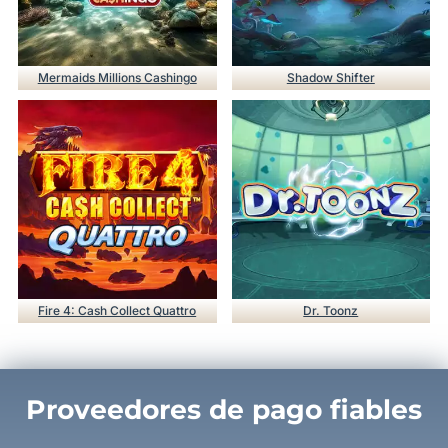
Mermaids Millions Cashingo
Shadow Shifter
Fire 4: Cash Collect Quattro
Dr. Toonz
Proveedores de pago fiables