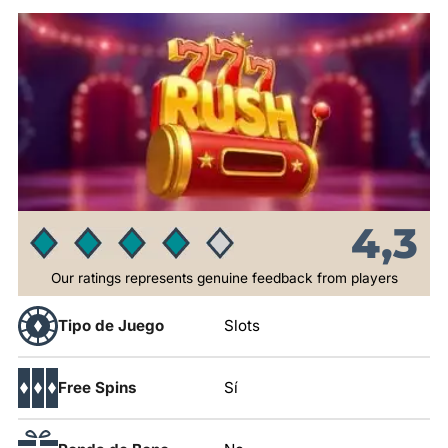
4,3
Our ratings represents genuine feedback from players
Tipo de Juego
Slots
Free Spins
Sí