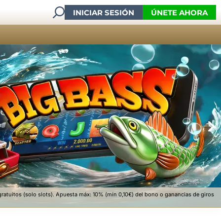
INICIAR SESIÓN
ÚNETE AHORA
gratuitos (solo slots). Apuesta máx: 10% (mín 0,10€) del bono o ganancias de giros