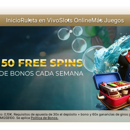
Inicio
Ruleta en Vivo
Slots Online
Más Juegos
ro: 0,10€. Requisitos de apuesta de 30x el depósito + bono y 60x ganancias de giros 
 BMGSB100. Se aplica
Política de Bonos.