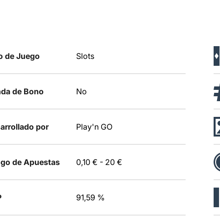
o de Juego
Slots
da de Bono
No
arrollado por
Play'n GO
go de Apuestas
0,10 €
-
20 €
P
91,59 %