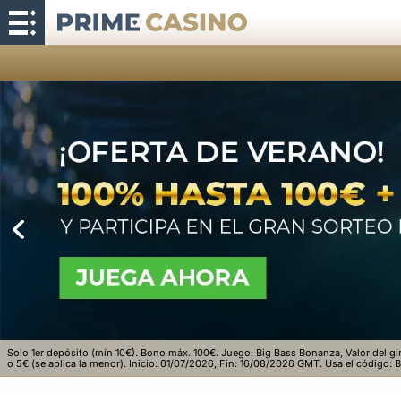
Solo 1er depósito (mín 10€). Bono máx. 100€. Juego: Big Bass Bonanza, Valor del gi
o 5€ (se aplica la menor). Inicio: 01/07/2026, Fin: 16/08/2026 GMT. Usa el código: