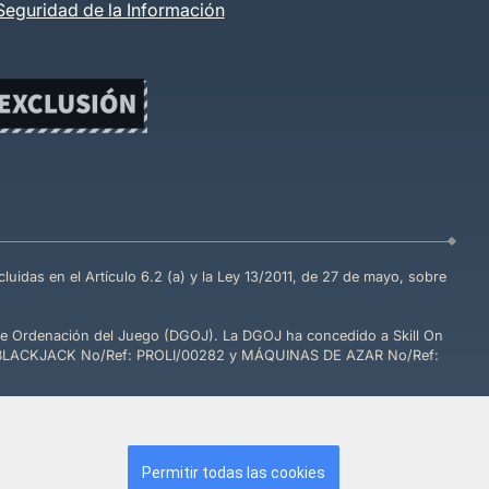
Seguridad de la Información