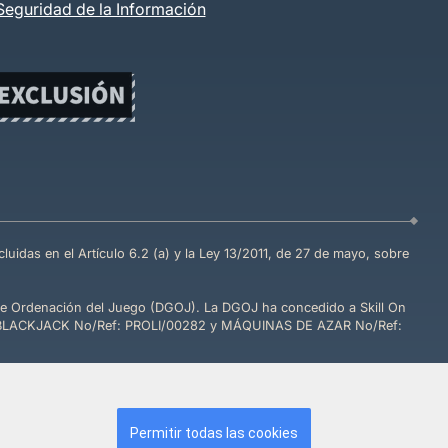
Seguridad de la Información