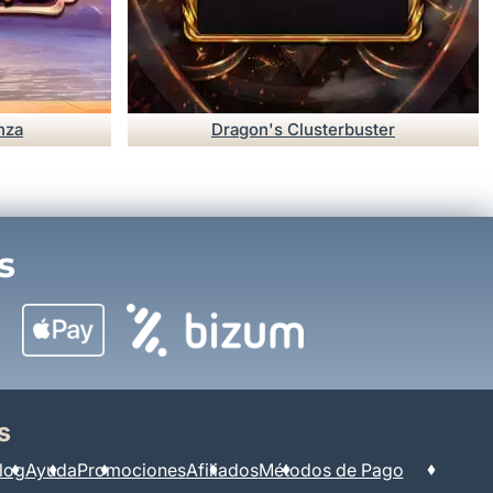
nza
Dragon's Clusterbuster
s
s
log
Ayuda
Promociones
Afiliados
Métodos de Pago