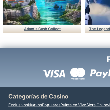
Atlantis Cash Collect
The Legend 
Categorías de Casino
Exclusivos
Nuevos
Populares
Ruleta en Vivo
Slots Online