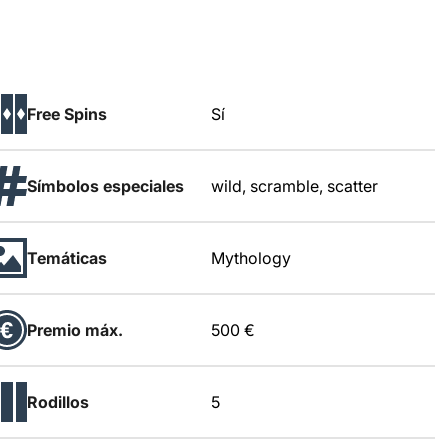
Free Spins
Sí
Símbolos especiales
wild, scramble, scatter
Temáticas
Mythology
Premio máx.
500 €
Rodillos
5