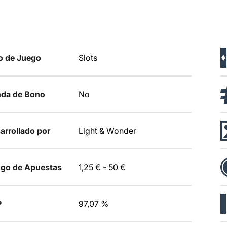
o de Juego
Slots
da de Bono
No
arrollado por
Light & Wonder
go de Apuestas
1,25 €
-
50 €
P
97,07 %