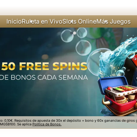
Inicio
Ruleta en Vivo
Slots Online
Más Juegos
ro: 0,10€. Requisitos de apuesta de 30x el depósito + bono y 60x ganancias de giros 
 BMGSB100. Se aplica
Política de Bonos.