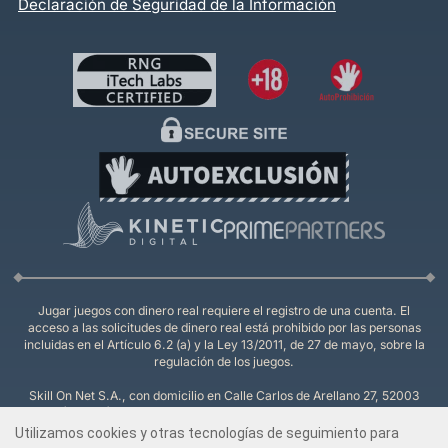
Declaración de Seguridad de la Información