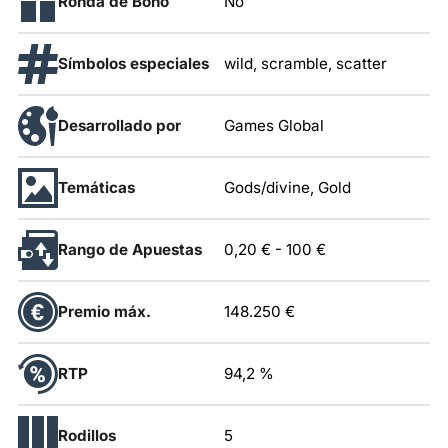
Ronda de Bono
No
Símbolos especiales
wild, scramble, scatter
Desarrollado por
Games Global
Temáticas
Gods/divine, Gold
Rango de Apuestas
0,20 €
-
100 €
Premio máx.
148.250 €
RTP
94,2 %
Rodillos
5