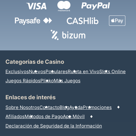
Categorías de Casino
Exclusivos
Nuevos
Populares
Ruleta en Vivo
Slots Online
Juegos Rápidos
Plinko
Más Juegos
Enlaces de interés
Sobre Nosotros
Contacto
Blog
Ayuda
Promociones
Afiliados
Métodos de Pago
App Móvil
Declaración de Seguridad de la Información