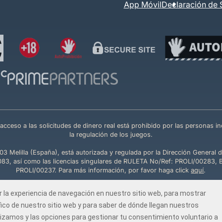
App Móvil
Declaración de 