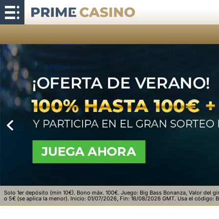
Solo 1er depósito (mín 10€). Bono máx. 100€. Juego: Big Bass Bonanza, Valor del gi
o 5€ (se aplica la menor). Inicio: 01/07/2026, Fin: 16/08/2026 GMT. Usa el código: