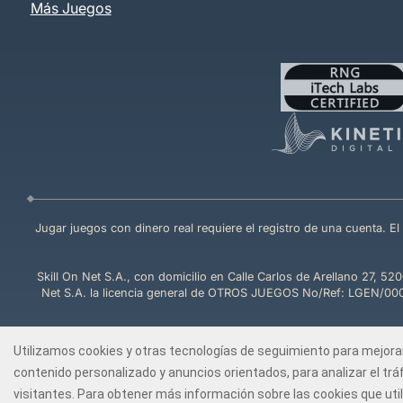
Más Juegos