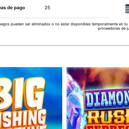
eas de pago
25
uegos pueden ser eliminados o no estar disponibles temporalmente en tu u
proveedores de j