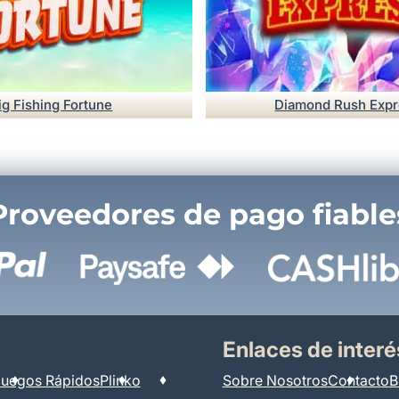
ig Fishing Fortune
Diamond Rush Expr
Proveedores de pago fiable
Enlaces de interé
Juegos Rápidos
Plinko
Sobre Nosotros
Contacto
B