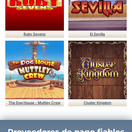
Ruby Sevens
El Sevilla
The Dog House - Muttley Crew
Cluster Kingdom
Proveedores de pago fiables