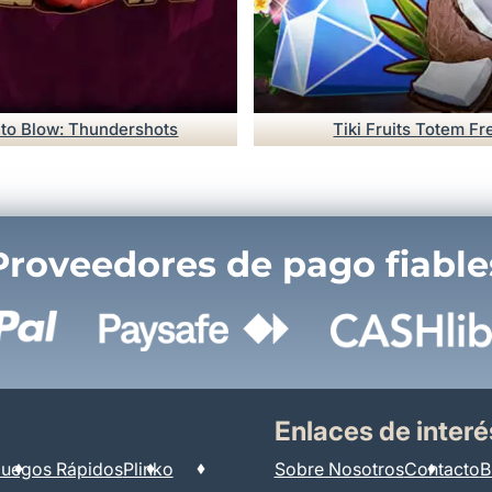
to Blow: Thundershots
Tiki Fruits Totem F
Proveedores de pago fiable
Enlaces de interé
Juegos Rápidos
Plinko
Sobre Nosotros
Contacto
B