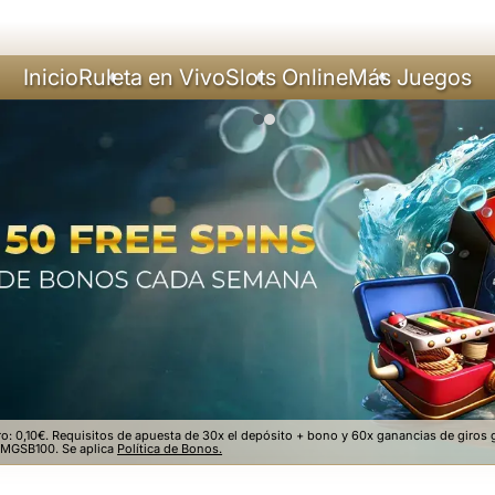
Inicio
Ruleta en Vivo
Slots Online
Más Juegos
ro: 0,10€. Requisitos de apuesta de 30x el depósito + bono y 60x ganancias de giros 
 BMGSB100. Se aplica
Política de Bonos.