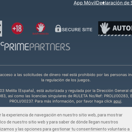
App Móvil
Declaración de 