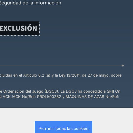
Seguridad de la Información