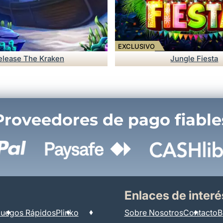
EXCLUSIVO
elease The Kraken
Jungle Fiesta
Proveedores de pago fiable
Enlaces de interé
Juegos Rápidos
Plinko
Sobre Nosotros
Contacto
B