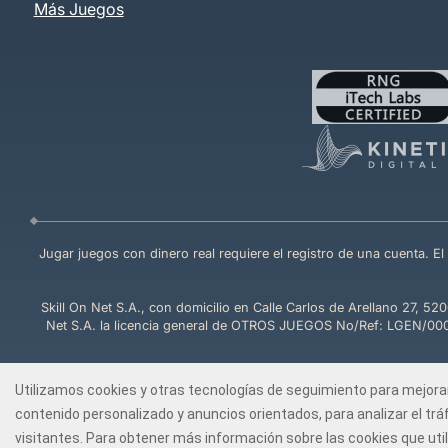
Más Juegos