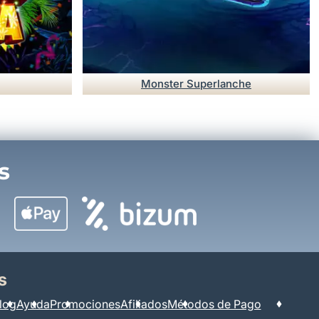
Monster Superlanche
s
s
log
Ayuda
Promociones
Afiliados
Métodos de Pago