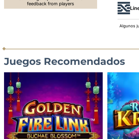
feedback from players
Lín
Algunos j
Juegos Recomendados