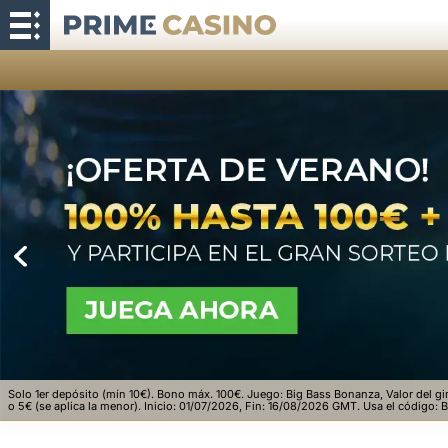
Solo 1er depósito (mín 10€). Bono máx. 100€. Juego: Big Bass Bonanza, Valor del gi
o 5€ (se aplica la menor). Inicio: 01/07/2026, Fin: 16/08/2026 GMT. Usa el código: