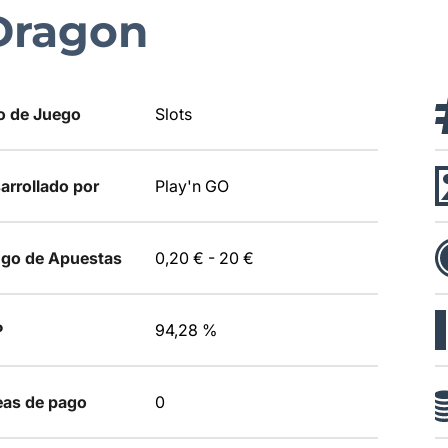
 Dragon
o de Juego
Slots
arrollado por
Play'n GO
go de Apuestas
0,20 €
-
20 €
P
94,28 %
eas de pago
0