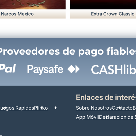
Narcos Mexico
Extra Crown Classic
Proveedores de pago fiable
Enlaces de interé
Juegos Rápidos
Plinko
Sobre Nosotros
Contacto
B
App Móvil
Declaración de 