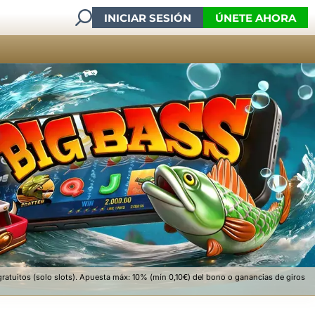
INICIAR SESIÓN
ÚNETE AHORA
gratuitos (solo slots). Apuesta máx: 10% (mín 0,10€) del bono o ganancias de giros