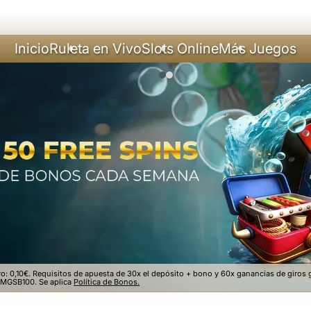
Inicio
Ruleta en Vivo
Slots Online
Más Juegos
ro: 0,10€. Requisitos de apuesta de 30x el depósito + bono y 60x ganancias de giros 
 BMGSB100. Se aplica
Política de Bonos.